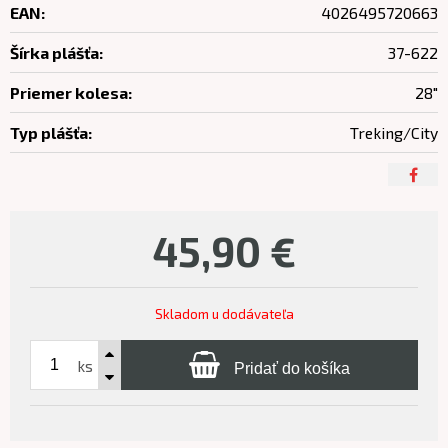
EAN:
4026495720663
Šírka plášťa:
37-622
Priemer kolesa:
28"
Typ plášťa:
Treking/City
45,90
€
Skladom u dodávateľa
ks
Pridať do košíka