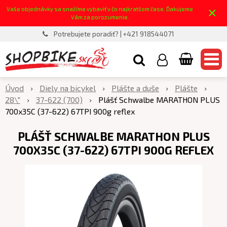
×
Vaše objednávky sa snažíme vybaviť v čo najkratšom čase. Ďakujeme
Vám za porozumenie.
Potrebujete poradiť? | +421 918544071
Úvod
Diely na bicykel
Plášte a duše
Plášte
28\"
37-622 (700)
Plášť Schwalbe MARATHON PLUS
700x35C (37-622) 67TPI 900g reflex
PLÁŠŤ SCHWALBE MARATHON PLUS
700X35C (37-622) 67TPI 900G REFLEX