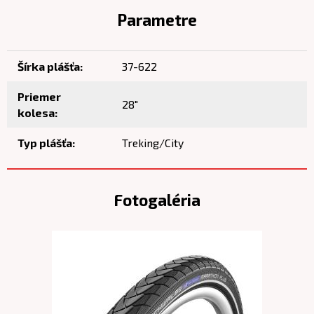
Parametre
Šírka plášťa:
37-622
Priemer
28"
kolesa:
Typ plášťa:
Treking/City
Fotogaléria