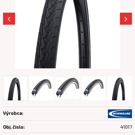
Výrobca:
Obj. čislo:
41017