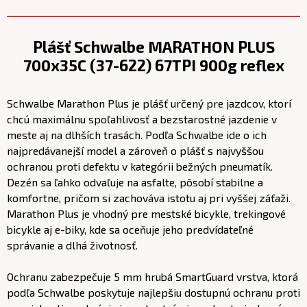
Plášť Schwalbe MARATHON PLUS
700x35C (37-622) 67TPI 900g reflex
Schwalbe Marathon Plus je plášť určený pre jazdcov, ktorí
chcú maximálnu spoľahlivosť a bezstarostné jazdenie v
meste aj na dlhších trasách. Podľa Schwalbe ide o ich
najpredávanejší model a zároveň o plášť s najvyššou
ochranou proti defektu v kategórii bežných pneumatík.
Dezén sa ľahko odvaľuje na asfalte, pôsobí stabilne a
komfortne, pričom si zachováva istotu aj pri vyššej záťaži.
Marathon Plus je vhodný pre mestské bicykle, trekingové
bicykle aj e-biky, kde sa oceňuje jeho predvídateľné
správanie a dlhá životnosť.
Ochranu zabezpečuje 5 mm hrubá SmartGuard vrstva, ktorá
podľa Schwalbe poskytuje najlepšiu dostupnú ochranu proti