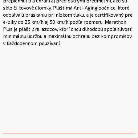
prepichnutiu a chráni aj pred ostrými predmetmi, ako sú
sklo či kovové úlomky. Plášť má Anti-Aging bočnice, ktoré
odolávajú praskaniu pri nízkom tlaku, a je certifikovaný pre
e-biky do 25 km/h aj 50 km/h podľa rozmeru. Marathon
Plus je plášť pre jazdcov, ktorí chcú dlhodobú spoľahlivosť,
minimálnu údržbu a maximálnu ochranu bez kompromisov
v každodennom používaní.