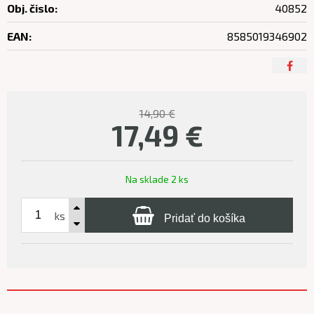
Obj. čislo:
40852
EAN:
8585019346902
14,90 €
17,49
€
Na sklade 2 ks
ks
Pridať do košíka