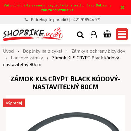
×
Vaše objednávky sa snažíme vybaviť v čo najkratšom čase. Ďakujeme
Vám za porozumenie.
Potrebujete poradiť? | +421 918544071
Úvod
Doplnky na bicykel
Zámky a ochrany bicyklov
Lankové zámky
Zámok KLS CRYPT Black kódový-
nastaviteľný 80cm
ZÁMOK KLS CRYPT BLACK KÓDOVÝ-
NASTAVITEĽNÝ 80CM
Výpredaj