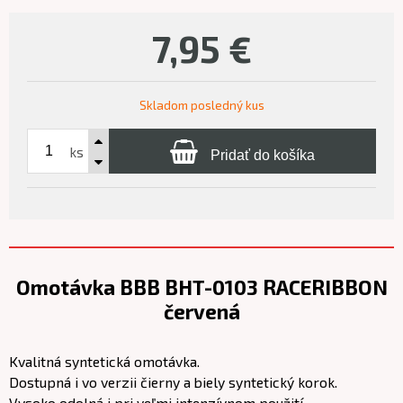
7,95
€
Skladom posledný kus
ks
Pridať do košíka
Omotávka BBB BHT-0103 RACERIBBON
červená
Kvalitná syntetická omotávka.
Dostupná i vo verzii čierny a biely syntetický korok.
Vysoko odolná i pri veľmi intenzívnom použití.