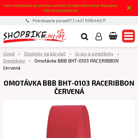
×
Vaše objednávky sa snažíme vybaviť v čo najkratšom čase. Ďakujeme
Vám za porozumenie.
Potrebujete poradiť? | +421 918544071
Úvod
Doplnky na bicykel
Gripy a omotávky
Omotávky
Omotávka BBB BHT-0103 RACERIBBON
červená
OMOTÁVKA BBB BHT-0103 RACERIBBON
ČERVENÁ