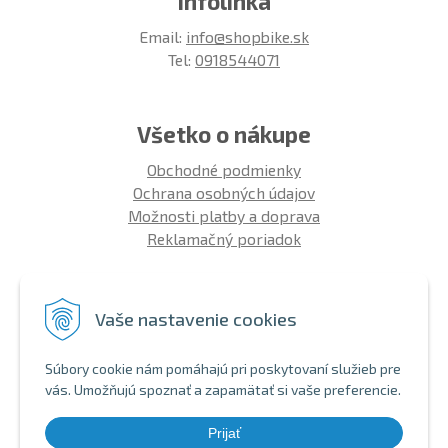
Infolinka
Email:
info@shopbike.sk
Tel:
0918544071
Všetko o nákupe
Obchodné podmienky
Ochrana osobných údajov
Možnosti platby a doprava
Reklamačný poriadok
Info
Vaše nastavenie cookies
Zákaznícky club
Montáž bicykla
Súbory cookie nám pomáhajú pri poskytovaní služieb pre
Aký bicykel kúpiť 26' | 27,5' | 29'
vás. Umožňujú spoznať a zapamätať si vaše preferencie.
Nákup na splátky
Bezhotovostná platba
Prijať