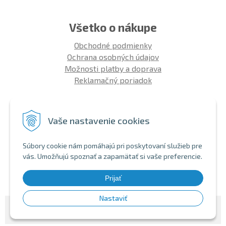
Všetko o nákupe
Obchodné podmienky
Ochrana osobných údajov
Možnosti platby a doprava
Reklamačný poriadok
Info
Vaše nastavenie cookies
Zákaznícky club
Montáž bicykla
Súbory cookie nám pomáhajú pri poskytovaní služieb pre
Aký bicykel kúpiť 26' | 27,5' | 29'
vás. Umožňujú spoznať a zapamätať si vaše preferencie.
Nákup na splátky
Bezhotovostná platba
Prijať
Nastaviť
© 2026 SHOPBIKE •
NextShop
&
e-shop Pohoda Connector
by
NextCom s.r.o.