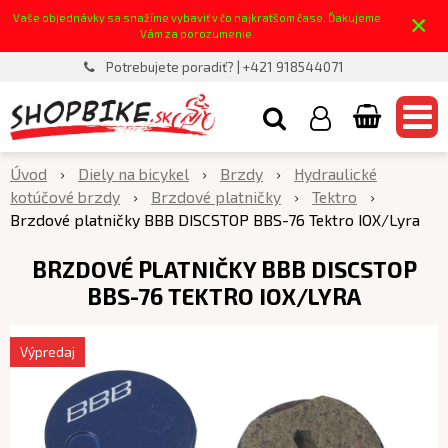
×
Vaše objednávky sa snažíme vybaviť v čo najkratšom čase. Ďakujeme
Vám za porozumenie.
Potrebujete poradiť? | +421 918544071
Úvod
Diely na bicykel
Brzdy
Hydraulické
kotúčové brzdy
Brzdové platničky
Tektro
Brzdové platničky BBB DISCSTOP BBS-76 Tektro IOX/Lyra
BRZDOVÉ PLATNIČKY BBB DISCSTOP
BBS-76 TEKTRO IOX/LYRA
Výpredaj