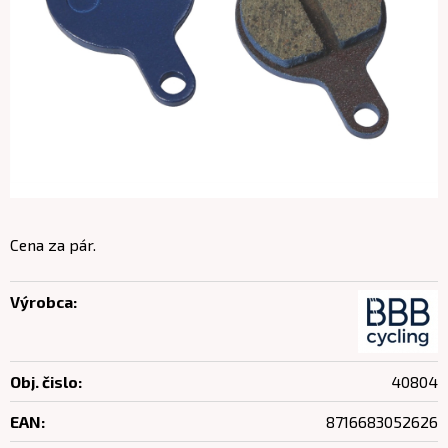
Cena za pár.
Výrobca:
Obj. čislo:
40804
EAN:
8716683052626