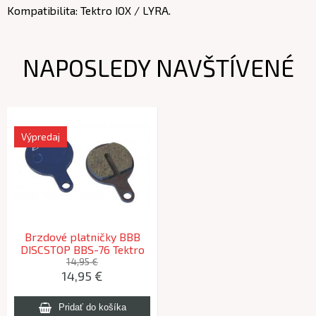
Kompatibilita: Tektro IOX / LYRA.
NAPOSLEDY NAVŠTÍVENÉ
Výpredaj
Brzdové platničky BBB
DISCSTOP BBS-76 Tektro
IOX/Lyra
14,95 €
14,95 €