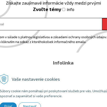
Získajte zaujímavé informácie vždy medzi prvými
Zvoľte témy
info
m v súlade s platnou legislatívou a zásadami ochrany osobných údajov. 
 kliknutím na odkaz z ktoréhokoľvek informačného emailu.
Infolinka
Email:
info@shopbike.sk
Tel:
0918544071
Vaše nastavenie cookies
Súbory cookie nám pomáhajú pri poskytovaní služieb pre vás. Umožňuj
spoznať a zapamätať si vaše preferencie.
Nastaviť
Prijať