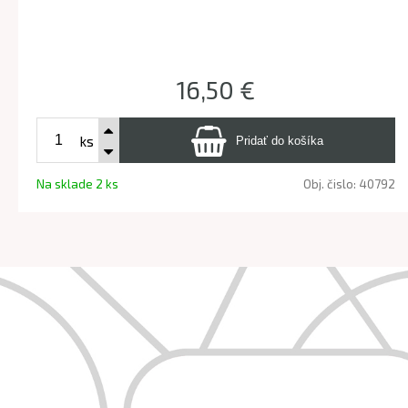
16,50 €
ks
Na sklade 2 ks
Obj. čislo:
40792