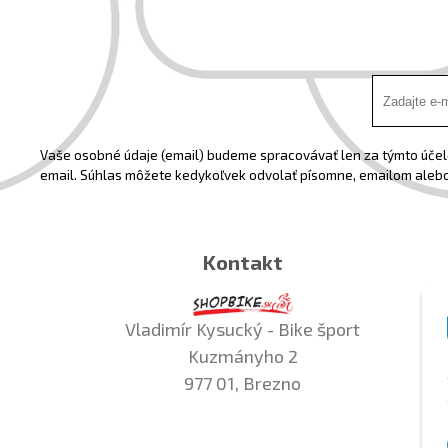
Vaše osobné údaje (email) budeme spracovávať len za týmto účelo
email. Súhlas môžete kedykoľvek odvolať písomne, emailom alebo
Kontakt
Vladimír Kysucký - Bike šport
Kuzmányho 2
977 01, Brezno