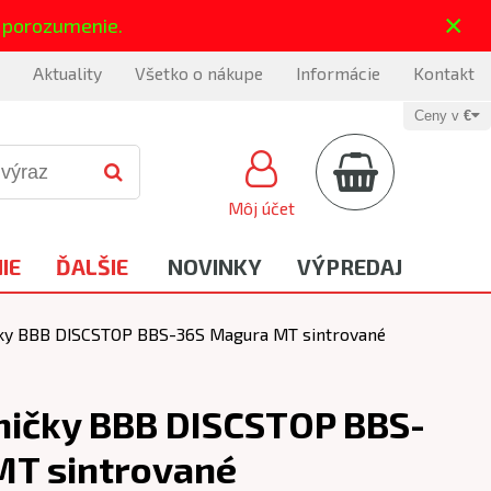
×
 porozumenie.
Aktuality
Všetko o nákupe
Informácie
Kontakt
Ceny v
€
Môj účet
IE
ĎALŠIE
NOVINKY
VÝPREDAJ
čky BBB DISCSTOP BBS-36S Magura MT sintrované
ničky BBB DISCSTOP BBS-
MT sintrované