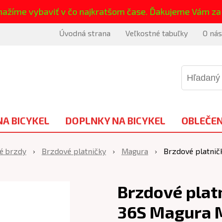
nažíme vybaviť v čo najkratšom čase. Ďakujeme Vám za
Úvodná strana
Veľkostné tabuľky
O nás
NA BICYKEL
DOPLNKY NA BICYKEL
OBLEČEN
é brzdy
Brzdové platničky
Magura
Brzdové platni
Brzdové plat
36S Magura 