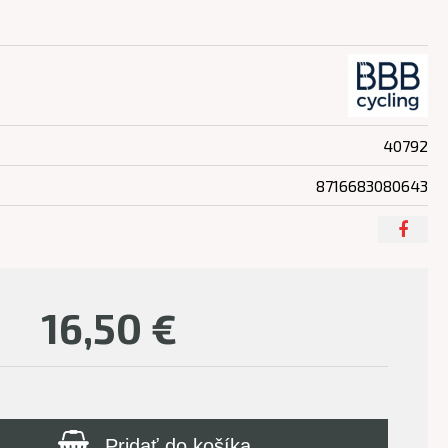
40792
8716683080643
16,50
€
Pridať do košíka