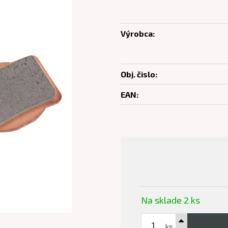
Výrobca:
Obj. čislo:
EAN:
Na sklade 2 ks
ks