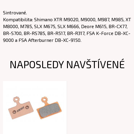
Sintrované.
Kompatibilita: Shimano XTR M9020, M9000, M987, M985, XT
M8000, M785, SLX M675, SLX M666, Deore M615, BR-CX77,
BR-S700, BR-RS785, BR-R517, BR-R317, FSA K-Force DB-XC-
9000 a FSA Afterburner DB-XC-9150.
NAPOSLEDY NAVŠTÍVENÉ