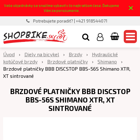
×
Vaše objednávky sa snažíme vybaviť v čo najkratšom čase. Ďakujeme
Vám za porozumenie.
Potrebujete poradiť? | +421 918544071
Úvod
Diely na bicykel
Brzdy
Hydraulické
kotúčové brzdy
Brzdové platničky
Shimano
Brzdové platničky BBB DISCSTOP BBS-56S Shimano XTR,
XT sintrované
BRZDOVÉ PLATNIČKY BBB DISCSTOP
BBS-56S SHIMANO XTR, XT
SINTROVANÉ