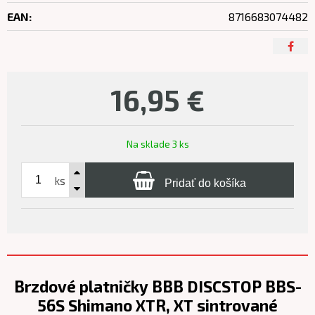
EAN:
8716683074482
16,95
€
Na sklade 3 ks
ks
Pridať do košíka
Brzdové platničky BBB DISCSTOP BBS-
56S Shimano XTR, XT sintrované