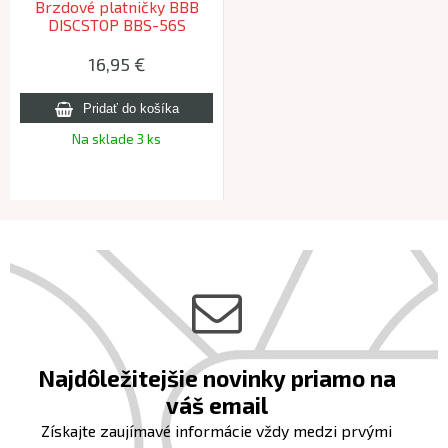
Brzdové platničky BBB
DISCSTOP BBS-56S
Shimano XTR, XT
sintrované
16,95 €
Na sklade 3 ks
Najdôležitejšie novinky priamo na
váš email
Získajte zaujímavé informácie vždy medzi prvými