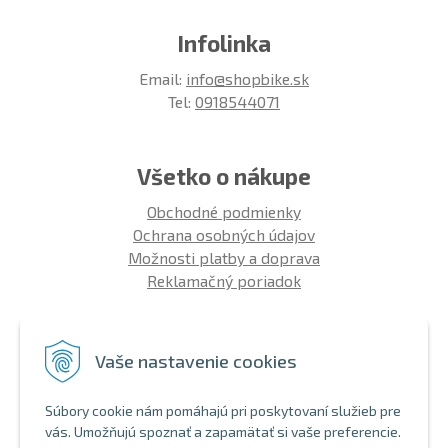
Infolinka
Email:
info@shopbike.sk
Tel:
0918544071
Všetko o nákupe
Obchodné podmienky
Ochrana osobných údajov
Možnosti platby a doprava
Reklamačný poriadok
Info
Vaše nastavenie cookies
Zákaznícky club
Montáž bicykla
Súbory cookie nám pomáhajú pri poskytovaní služieb pre
Aký bicykel kúpiť 26' | 27,5' | 29'
vás. Umožňujú spoznať a zapamätať si vaše preferencie.
Nákup na splátky