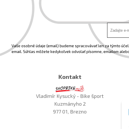
Vaše osobné údaje (email) budeme spracovávať len za týmto účelo
email. Súhlas môžete kedykoľvek odvolať písomne, emailom alebo
Kontakt
Vladimír Kysucký - Bike šport
Kuzmányho 2
977 01, Brezno