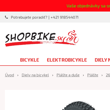
Vaše objednávky sa s
Potrebujete poradiť? | +421 918544071
BICYKLE
ELEKTROBICYKLE
DIELY 
Úvod
Diely na bicykel
Plášte a duše
Plášte
26