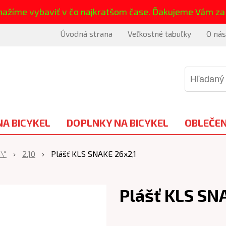
nažíme vybaviť v čo najkratšom čase. Ďakujeme Vám za
Úvodná strana
Veľkostné tabuľky
O nás
NA BICYKEL
DOPLNKY NA BICYKEL
OBLEČEN
\"
2,10
Plášť KLS SNAKE 26x2,1
Plášť KLS SN