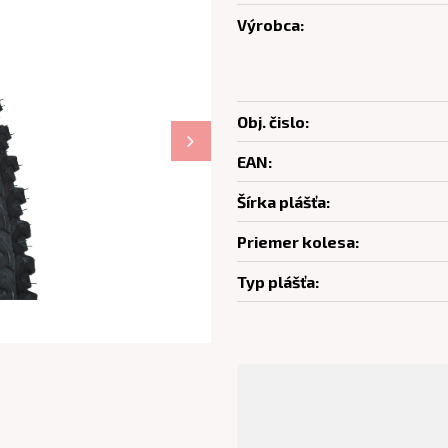
Výrobca:
Obj. čislo:
EAN:
Šírka plášťa:
Priemer kolesa:
Typ plášťa: