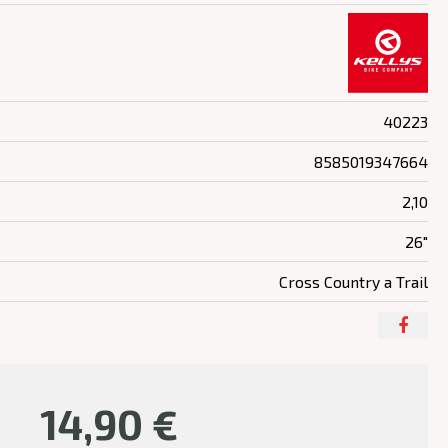
40223
8585019347664
2,10
26"
Cross Country a Trail
14,90
€