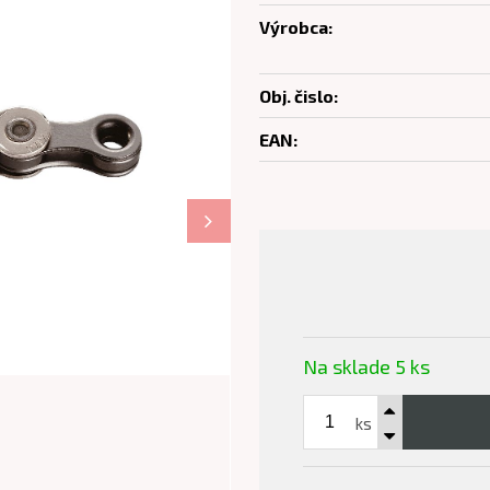
Výrobca:
Obj. čislo:
EAN:
Na sklade 5 ks
ks