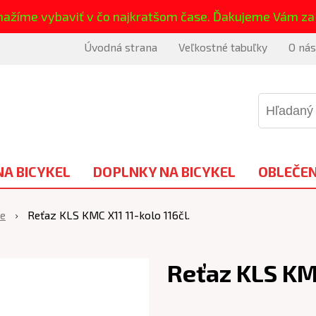
nažíme vybaviť v čo najkratšom čase. Ďakujeme Vám za
Úvodná strana
Veľkostné tabuľky
O nás
NA BICYKEL
DOPLNKY NA BICYKEL
OBLEČEN
ze
Reťaz KLS KMC X11 11-kolo 116čl.
Reťaz KLS KMC