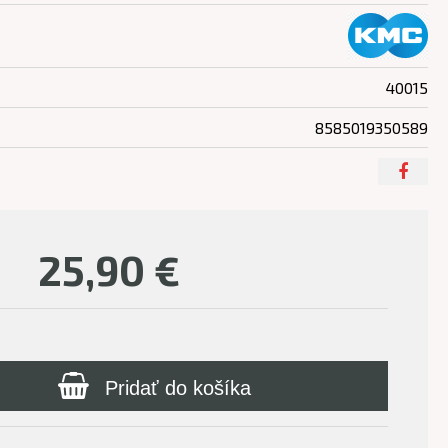
40015
8585019350589
25,90
€
Pridať do košíka