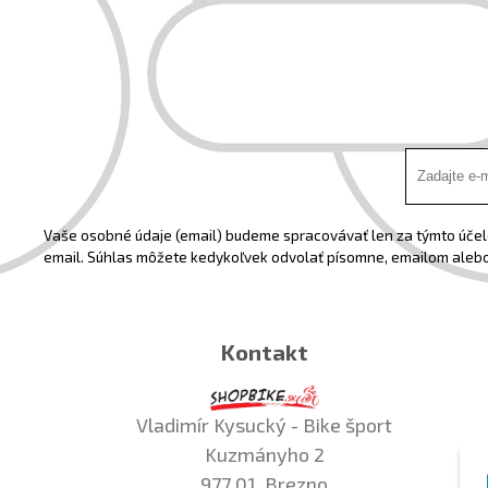
Vaše osobné údaje (email) budeme spracovávať len za týmto účelo
email. Súhlas môžete kedykoľvek odvolať písomne, emailom alebo
Kontakt
Vladimír Kysucký - Bike šport
Kuzmányho 2
977 01, Brezno