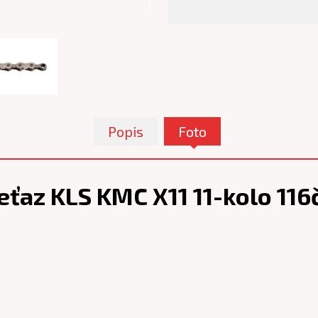
Popis
Foto
eťaz KLS KMC X11 11-kolo 116č