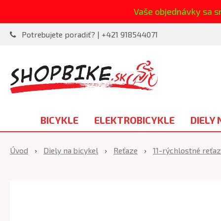
Vaše objednávky sa s
Potrebujete poradiť? | +421 918544071
BICYKLE
ELEKTROBICYKLE
DIELY 
Úvod
Diely na bicykel
Reťaze
11-rýchlostné reťa