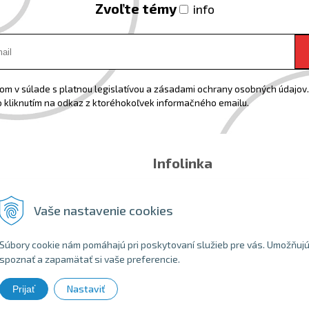
Zvoľte témy
info
m v súlade s platnou legislatívou a zásadami ochrany osobných údajov. 
 kliknutím na odkaz z ktoréhokoľvek informačného emailu.
Infolinka
Email:
info@shopbike.sk
Tel:
0918544071
Vaše nastavenie cookies
Súbory cookie nám pomáhajú pri poskytovaní služieb pre vás. Umožňuj
spoznať a zapamätať si vaše preferencie.
Nastaviť
Prijať