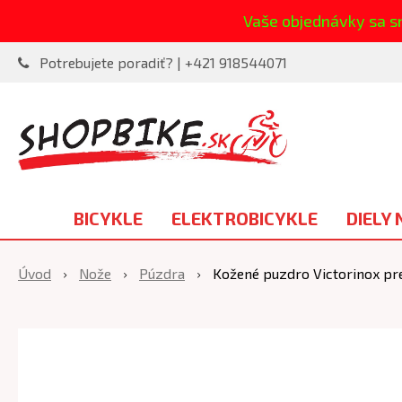
Vaše objednávky sa s
Potrebujete poradiť? | +421 918544071
BICYKLE
ELEKTROBICYKLE
DIELY 
Úvod
Nože
Púzdra
Kožené puzdro Victorinox pr