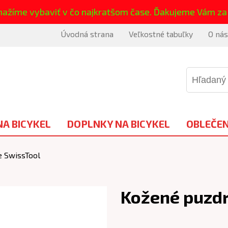
nažíme vybaviť v čo najkratšom čase. Ďakujeme Vám za
Úvodná strana
Veľkostné tabuľky
O nás
NA BICYKEL
DOPLNKY NA BICYKEL
OBLEČEN
e SwissTool
Kožené puzdr