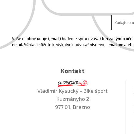
Vaše osobné údaje (email) budeme spracovávať len za týmto účelo
email. Súhlas môžete kedykoľvek odvolať písomne, emailom alebo
Kontakt
Vladimír Kysucký - Bike šport
Kuzmányho 2
977 01, Brezno