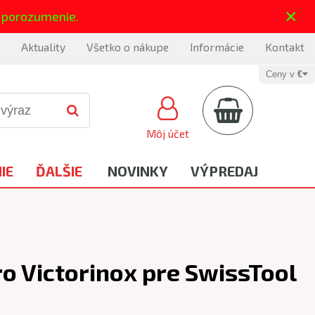
×
 porozumenie.
Aktuality
Všetko o nákupe
Informácie
Kontakt
Ceny v
€
Môj účet
IE
ĎALŠIE
NOVINKY
VÝPREDAJ
o Victorinox pre SwissTool