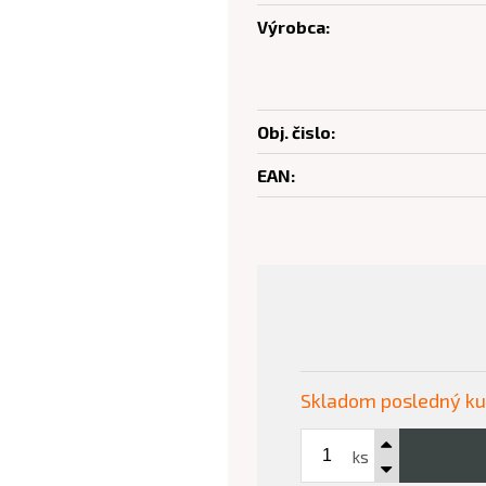
Výrobca:
Obj. čislo:
EAN:
Skladom posledný k
ks