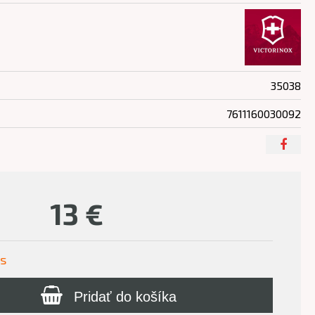
35038
7611160030092
13
€
us
Pridať do košíka