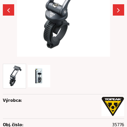
Výrobca:
Obj. čislo:
35776