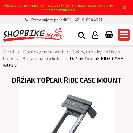
×
Vaše objednávky sa snažíme vybaviť v čo najkratšom čase. Ďakujeme
Vám za porozumenie.
Potrebujete poradiť? | +421 918544071
Úvod
Doplnky na bicykel
Tašky, držiaky, košíky a
boxy
Brašne na riadidla
Držiak Topeak RIDE CASE
MOUNT
DRŽIAK TOPEAK RIDE CASE MOUNT