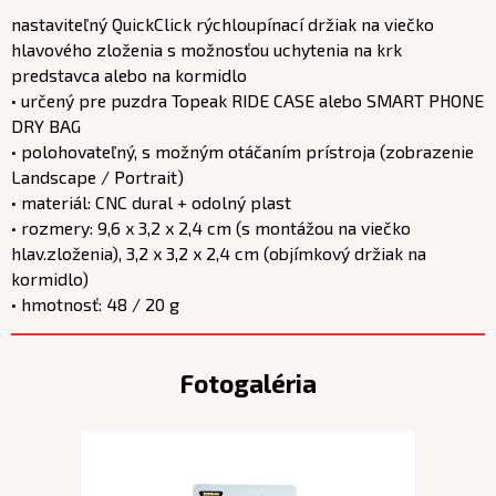
nastaviteľný QuickClick rýchloupínací držiak na viečko
hlavového zloženia s možnosťou uchytenia na krk
predstavca alebo na kormidlo
• určený pre puzdra Topeak RIDE CASE alebo SMART PHONE
DRY BAG
• polohovateľný, s možným otáčaním prístroja (zobrazenie
Landscape / Portrait)
• materiál: CNC dural + odolný plast
• rozmery: 9,6 x 3,2 x 2,4 cm (s montážou na viečko
hlav.zloženia), 3,2 x 3,2 x 2,4 cm (objímkový držiak na
kormidlo)
• hmotnosť: 48 / 20 g
Fotogaléria