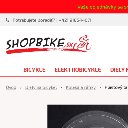
Vaše objednávky sa s
Potrebujete poradiť? | +421 918544071
BICYKLE
ELEKTROBICYKLE
DIELY 
Úvod
Diely na bicykel
Kolesá a ráfiky
Plastový ta