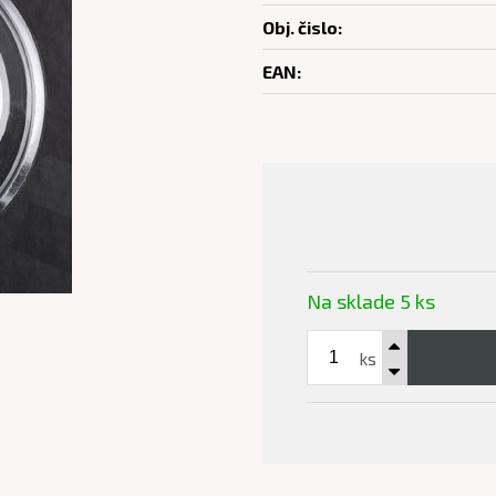
Obj. čislo:
EAN:
Na sklade 5 ks
ks