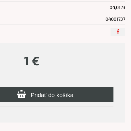
04,0173
04001737
1
€
Pridať do košíka