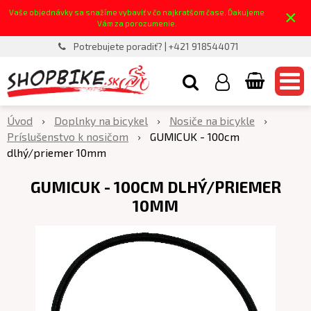
×
Vaše objednávky sa snažíme vybaviť v čo najkratšom čase. Ďakujeme
Vám za porozumenie.
Potrebujete poradiť? | +421 918544071
Úvod
Doplnky na bicykel
Nosiče na bicykle
Príslušenstvo k nosičom
GUMICUK - 100cm
dlhý/priemer 10mm
GUMICUK - 100CM DLHÝ/PRIEMER
10MM