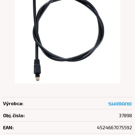
Výrobca:
Obj. čislo:
37898
EAN:
4524667075592