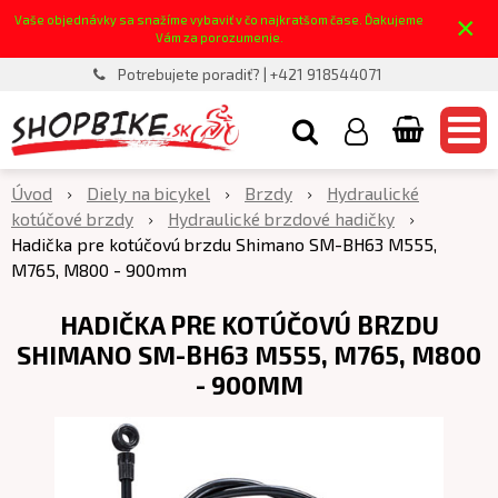
×
Vaše objednávky sa snažíme vybaviť v čo najkratšom čase. Ďakujeme
Vám za porozumenie.
Potrebujete poradiť? | +421 918544071
Úvod
Diely na bicykel
Brzdy
Hydraulické
kotúčové brzdy
Hydraulické brzdové hadičky
Hadička pre kotúčovú brzdu Shimano SM-BH63 M555,
M765, M800 - 900mm
HADIČKA PRE KOTÚČOVÚ BRZDU
SHIMANO SM-BH63 M555, M765, M800
- 900MM