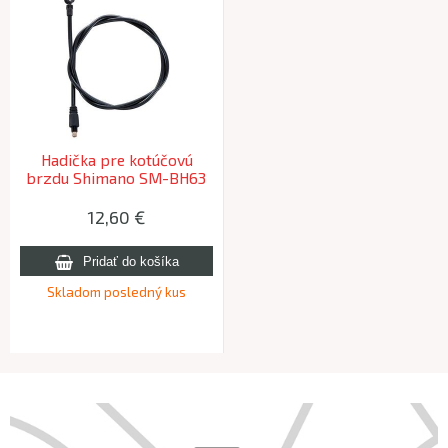
Hadička pre kotúčovú
brzdu Shimano SM-BH63
M555, M765, M800 -
900mm
12,60 €
Skladom posledný kus