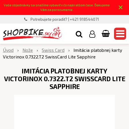
×
Vaše objednávky sa snažíme vybaviť v čo najkratšom čase. Ďakujeme
Vám za porozumenie.
Potrebujete poradiť? | +421 918544071
Úvod
Nože
Swiss Card
Imitácia platobnej karty
Victorinox 0.7322.T2 SwissCard Lite Sapphire
IMITÁCIA PLATOBNEJ KARTY
VICTORINOX 0.7322.T2 SWISSCARD LITE
SAPPHIRE