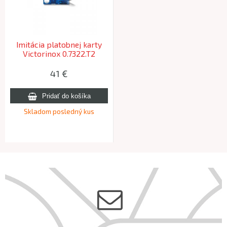
Imitácia platobnej karty
Victorinox 0.7322.T2
SwissCard Lite Sapphire
41 €
Skladom posledný kus