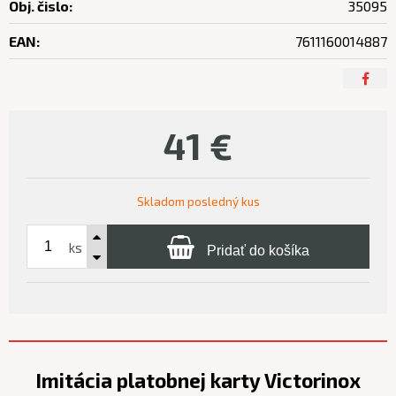
Obj. čislo:
35095
EAN:
7611160014887
41
€
Skladom posledný kus
ks
Pridať do košíka
Imitácia platobnej karty Victorinox