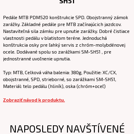
SH51
Pedále MTB PDM520 konštrukcie SPD. Obojstranný zámok
zarážky. Základné pedále pre MTB začínajúcich jazdcov.
Nastaviteľná sila zámku pre upnutie zarážky. Dobré čistiace
vlastnosti pedálu v blatistom teréne. Jednoduchá
konštrukcia osky pre ľahký servis z chróm-molybdénovej
ocele. Dodávané spolu so zarážkami SM-SH51 , pre
jednostranné uvoľnenie upnutia.
Typ: MTB, Celková váha balenia: 380g, Použitie: XC/CX,
obojstranné, SPD, strieborné, so zarážkami SM-SH51,
Materiál: telo pedálu (hliník), oska (chróm+oceľ)
Zobraziť návod k produktu.
NAPOSLEDY NAVŠTÍVENÉ