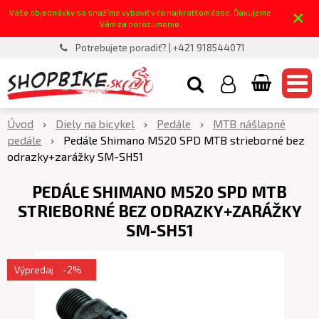
×
Vaše objednávky sa snažíme vybaviť v čo najkratšom čase. Ďakujeme
Vám za porozumenie.
Potrebujete poradiť? | +421 918544071
Úvod
Diely na bicykel
Pedále
MTB nášlapné
pedále
Pedále Shimano M520 SPD MTB strieborné bez
odrazky+zarážky SM-SH51
PEDÁLE SHIMANO M520 SPD MTB
STRIEBORNÉ BEZ ODRAZKY+ZARÁŽKY
SM-SH51
Výpredaj
-2%