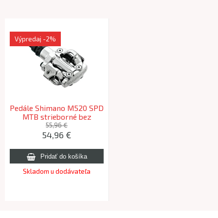
Výpredaj
-2%
Pedále Shimano M520 SPD
MTB strieborné bez
odrazky+zarážky SM-SH51
55,96 €
54,96 €
Skladom u dodávateľa