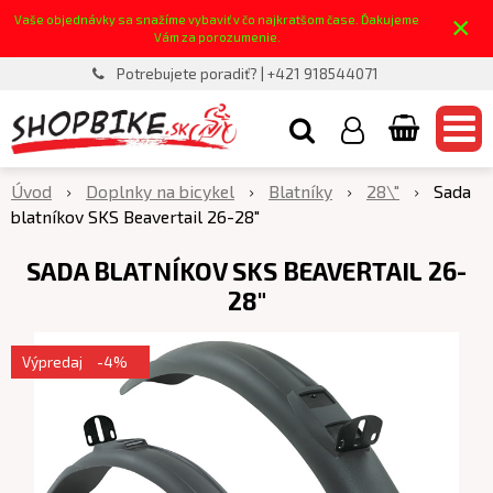
×
Vaše objednávky sa snažíme vybaviť v čo najkratšom čase. Ďakujeme
Vám za porozumenie.
Potrebujete poradiť? | +421 918544071
Úvod
Doplnky na bicykel
Blatníky
28\"
Sada
blatníkov SKS Beavertail 26-28"
SADA BLATNÍKOV SKS BEAVERTAIL 26-
28"
Výpredaj
-4%