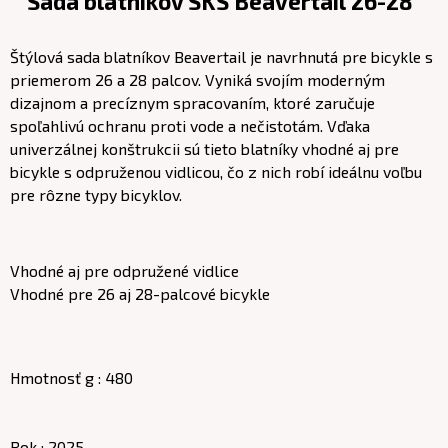
Sada blatníkov SKS Beavertail 26-28"
Štýlová sada blatníkov Beavertail je navrhnutá pre bicykle s
priemerom 26 a 28 palcov. Vyniká svojím moderným
dizajnom a precíznym spracovaním, ktoré zaručuje
spoľahlivú ochranu proti vode a nečistotám. Vďaka
univerzálnej konštrukcii sú tieto blatníky vhodné aj pre
bicykle s odpruženou vidlicou, čo z nich robí ideálnu voľbu
pre rôzne typy bicyklov.
Vhodné aj pre odpružené vidlice
Vhodné pre 26 aj 28-palcové bicykle
Hmotnosť g : 480
Rok : 2025