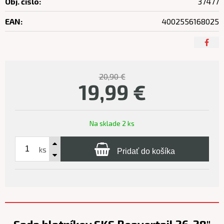
Obj. čislo:
37477
EAN:
4002556168025
20,90 €
19,99
€
Na sklade 2 ks
ks
Pridať do košíka