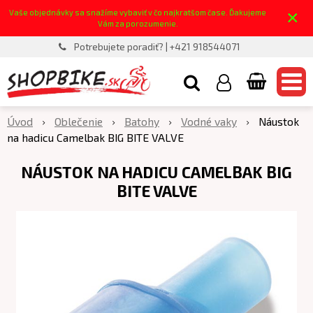
×
Vaše objednávky sa snažíme vybaviť v čo najkratšom čase. Ďakujeme
Vám za porozumenie.
Potrebujete poradiť? | +421 918544071
Úvod
Oblečenie
Batohy
Vodné vaky
Náustok
na hadicu Camelbak BIG BITE VALVE
NÁUSTOK NA HADICU CAMELBAK BIG
BITE VALVE