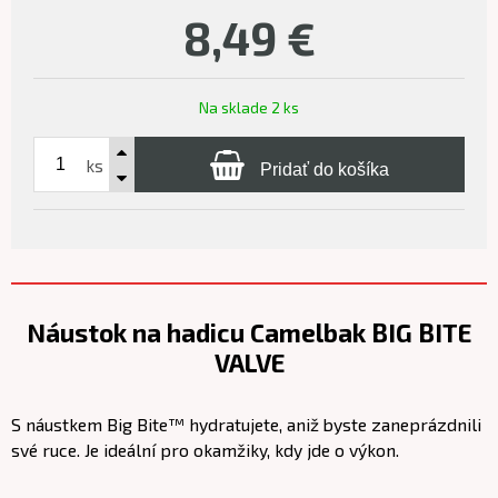
8,49
€
Na sklade 2 ks
ks
Pridať do košíka
Náustok na hadicu Camelbak BIG BITE
VALVE
S náustkem Big Bite™ hydratujete, aniž byste zaneprázdnili
své ruce. Je ideální pro okamžiky, kdy jde o výkon.