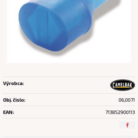
Výrobca:
Obj. čislo:
06,0071
EAN:
713852900113