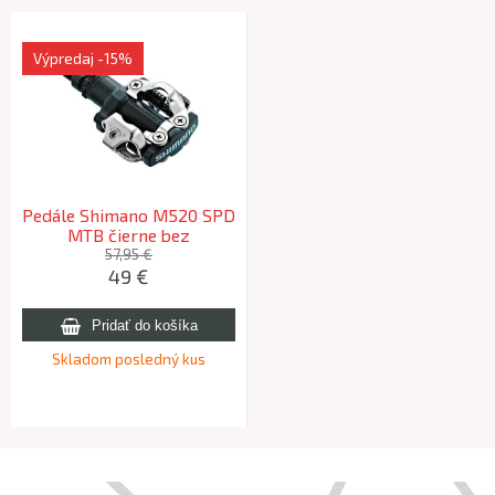
Výpredaj
-15%
Pedále Shimano M520 SPD
MTB čierne bez
odrazky+zarážky SM-SH51
57,95 €
49 €
Skladom posledný kus