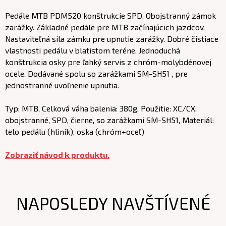
Pedále MTB PDM520 konštrukcie SPD. Obojstranný zámok
zarážky. Základné pedále pre MTB začínajúcich jazdcov.
Nastaviteľná sila zámku pre upnutie zarážky. Dobré čistiace
vlastnosti pedálu v blatistom teréne. Jednoduchá
konštrukcia osky pre ľahký servis z chróm-molybdénovej
ocele. Dodávané spolu so zarážkami SM-SH51 , pre
jednostranné uvoľnenie upnutia.
Typ: MTB, Celková váha balenia: 380g, Použitie: XC/CX,
obojstranné, SPD, čierne, so zarážkami SM-SH51, Materiál:
telo pedálu (hliník), oska (chróm+oceľ)
Zobraziť návod k produktu.
NAPOSLEDY NAVŠTÍVENÉ