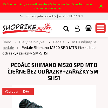
×
Vaše objednávky sa snažíme vybaviť v čo najkratšom čase. Ďakujeme
Vám za porozumenie.
Potrebujete poradiť? | +421 918544071
Úvod
Diely na bicykel
Pedále
MTB nášlapné
pedále
Pedále Shimano M520 SPD MTB čierne bez
odrazky+zarážky SM-SH51
PEDÁLE SHIMANO M520 SPD MTB
ČIERNE BEZ ODRAZKY+ZARÁŽKY SM-
SH51
Výpredaj
-15%