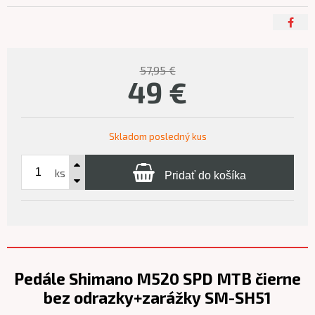
57,95 €
49
€
Skladom posledný kus
ks
Pridať do košíka
Pedále Shimano M520 SPD MTB čierne
bez odrazky+zarážky SM-SH51