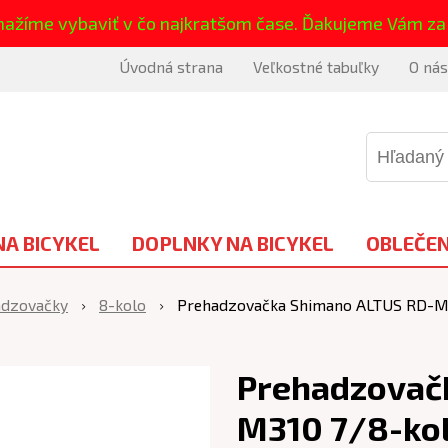
nažíme vybaviť v čo najkratšom čase. Ďakujeme Vám za
Úvodná strana
Veľkostné tabuľky
O nás
NA BICYKEL
DOPLNKY NA BICYKEL
OBLEČEN
dzovačky
8-kolo
Prehadzovačka Shimano ALTUS RD-M3
Prehadzovač
M310 7/8-kol