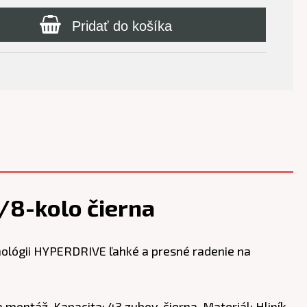
Pridať do košíka
8-kolo čierna
ológii HYPERDRIVE ľahké a presné radenie na
montáž, Kapacita: 43 zubov, čierna, Materiál: Hliník