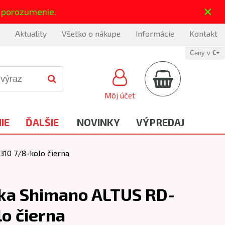
×
 porozumenie.
Aktuality
Všetko o nákupe
Informácie
Kontakt
Ceny v
€
Môj účet
IE
ĎALŠIE
NOVINKY
VÝPREDAJ
10 7/8-kolo čierna
ka Shimano ALTUS RD-
o čierna