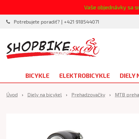
Vaše objednávky sa s
Potrebujete poradiť? | +421 918544071
BICYKLE
ELEKTROBICYKLE
DIELY 
Úvod
Diely na bicykel
Prehadzovačky
MTB preha