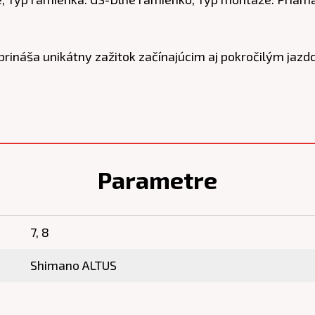
S prináša unikátny zažitok začínajúcim aj pokročilým 
Parametre
7, 8
Shimano ALTUS