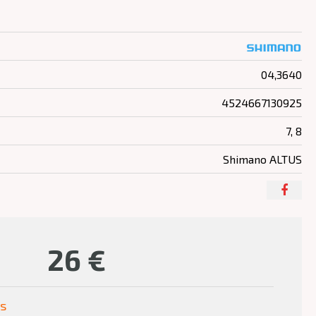
04,3640
4524667130925
7, 8
Shimano ALTUS
26
€
us