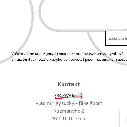
Vaše osobné údaje (email) budeme spracovávať len za týmto účelo
email. Súhlas môžete kedykoľvek odvolať písomne, emailom alebo
Kontakt
Vladimír Kysucký - Bike šport
Kuzmányho 2
977 01, Brezno