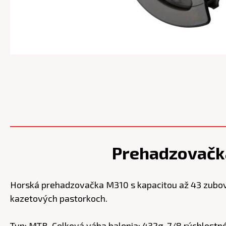
Prehadzovačk
Horská prehadzovačka M310 s kapacitou až 43 zubov
kazetových pastorkoch.
Typ: MTB, Celková váha balenia: 432g, 7/8 rýchlostné