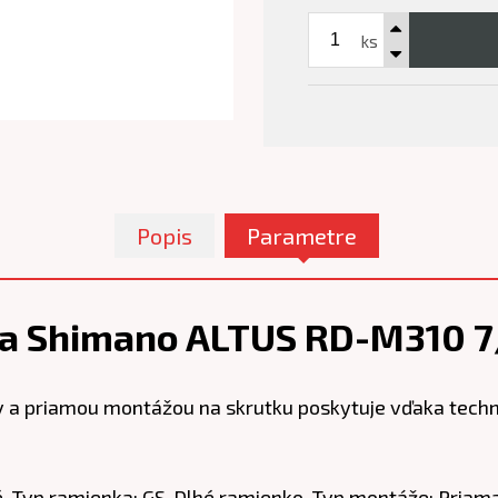
ks
Popis
Parametre
a Shimano ALTUS RD-M310 7/
 a priamou montážou na skrutku poskytuje vďaka techn
, Typ ramienka: GS-Dlhé ramienko, Typ montáže: Priama 