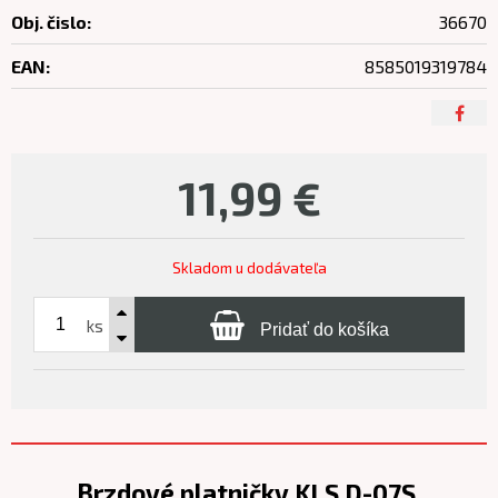
Obj. čislo:
36670
EAN:
8585019319784
11,99
€
Skladom u dodávateľa
ks
Pridať do košíka
Brzdové platničky KLS D-07S,