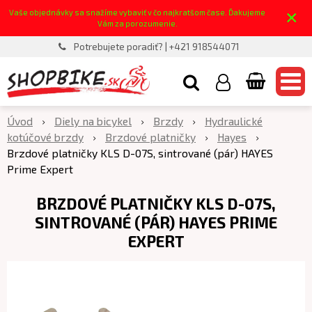
×
Vaše objednávky sa snažíme vybaviť v čo najkratšom čase. Ďakujeme
Vám za porozumenie.
Potrebujete poradiť? | +421 918544071
Úvod
Diely na bicykel
Brzdy
Hydraulické
kotúčové brzdy
Brzdové platničky
Hayes
Brzdové platničky KLS D-07S, sintrované (pár) HAYES
Prime Expert
BRZDOVÉ PLATNIČKY KLS D-07S,
SINTROVANÉ (PÁR) HAYES PRIME
EXPERT