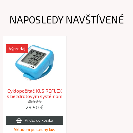
NAPOSLEDY NAVŠTÍVENÉ
Výpredaj
Cyklopočítač KLS REFLEX
s bezdrôtovým systémom
sky blue
29,90 €
29,90 €
Skladom posledný kus