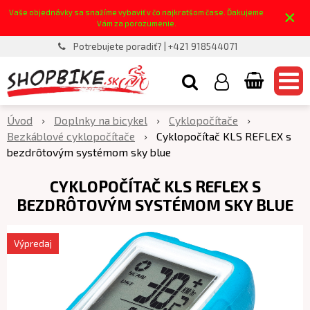
×
Vaše objednávky sa snažíme vybaviť v čo najkratšom čase. Ďakujeme
Vám za porozumenie.
Potrebujete poradiť? | +421 918544071
Úvod
Doplnky na bicykel
Cyklopočítače
Bezkáblové cyklopočítače
Cyklopočítač KLS REFLEX s
bezdrôtovým systémom sky blue
CYKLOPOČÍTAČ KLS REFLEX S
BEZDRÔTOVÝM SYSTÉMOM SKY BLUE
Výpredaj