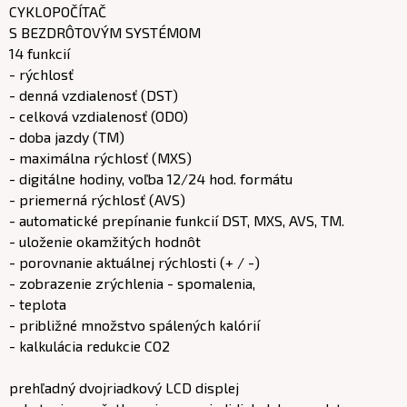
CYKLOPOČÍTAČ
S BEZDRÔTOVÝM SYSTÉMOM
14 funkcií
- rýchlosť
- denná vzdialenosť (DST)
- celková vzdialenosť (ODO)
- doba jazdy (TM)
- maximálna rýchlosť (MXS)
- digitálne hodiny, voľba 12/24 hod. formátu
- priemerná rýchlosť (AVS)
- automatické prepínanie funkcií DST, MXS, AVS, TM.
- uloženie okamžitých hodnôt
- porovnanie aktuálnej rýchlosti (+ / -)
- zobrazenie zrýchlenia - spomalenia,
- teplota
- približné množstvo spálených kalórií
- kalkulácia redukcie CO2
prehľadný dvojriadkový LCD displej