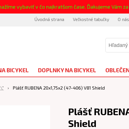
nažíme vybaviť v čo najkratšom čase. Ďakujeme Vám za
Úvodná strana
Veľkostné tabuľky
O nás
NA BICYKEL
DOPLNKY NA BICYKEL
OBLEČEN
\"
Plášť RUBENA 20x1,75x2 (47-406) V81 Shield
Plášť RUBENA
Shield