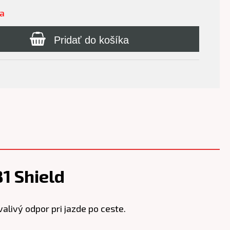
ľa
Pridať do košíka
1 Shield
livý odpor pri jazde po ceste.