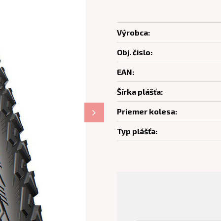
Výrobca:
Obj. čislo:
EAN:
Šírka plášťa:
Priemer kolesa:
Typ plášťa: