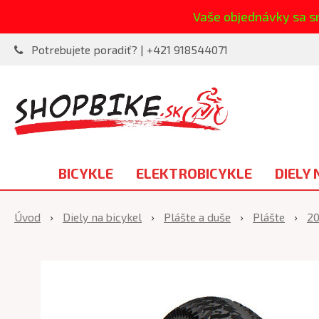
Vaše objednávky sa s
Potrebujete poradiť? | +421 918544071
BICYKLE
ELEKTROBICYKLE
DIELY 
Úvod
Diely na bicykel
Plášte a duše
Plášte
20