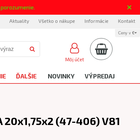
×
 porozumenie.
Aktuality
Všetko o nákupe
Informácie
Kontakt
Ceny v
€
Môj účet
IE
ĎALŠIE
NOVINKY
VÝPREDAJ
 20x1,75x2 (47-406) V81