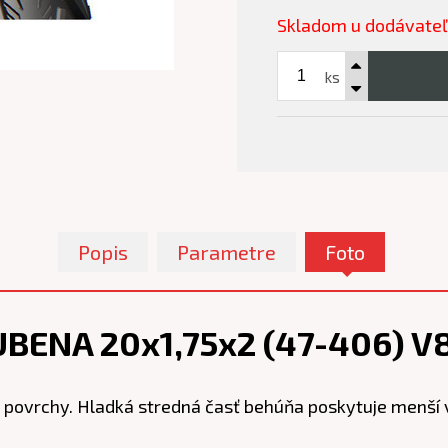
Skladom u dodávate
ks
Popis
Parametre
Foto
UBENA 20x1,75x2 (47-406) V8
ovrchy. Hladká stredná časť behúňa poskytuje menší va