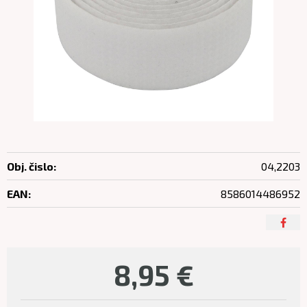
Obj. čislo:
04,2203
EAN:
8586014486952
8,95
€