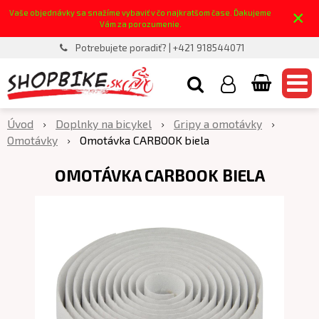
×
Vaše objednávky sa snažíme vybaviť v čo najkratšom čase. Ďakujeme
Vám za porozumenie.
Potrebujete poradiť? | +421 918544071
Úvod
Doplnky na bicykel
Gripy a omotávky
Omotávky
Omotávka CARBOOK biela
OMOTÁVKA CARBOOK BIELA