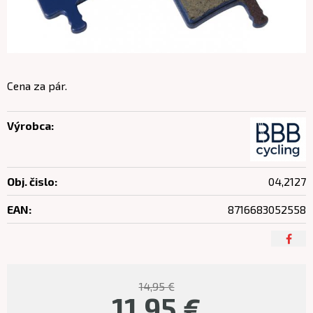
Cena za pár.
Výrobca:
Obj. čislo:
04,2127
EAN:
8716683052558
14,95 €
11,95
€