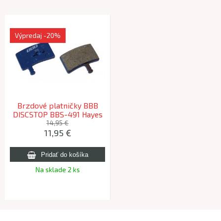
Výpredaj
-20%
Brzdové platničky BBB
DISCSTOP BBS-491 Hayes
Stroker
14,95 €
11,95 €
Na sklade 2 ks