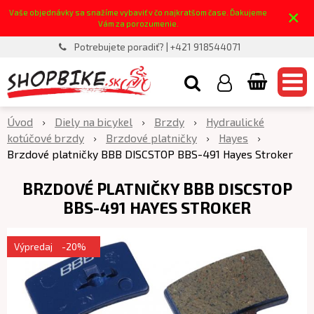
×
Vaše objednávky sa snažíme vybaviť v čo najkratšom čase. Ďakujeme
Vám za porozumenie.
Potrebujete poradiť? | +421 918544071
Úvod
Diely na bicykel
Brzdy
Hydraulické
kotúčové brzdy
Brzdové platničky
Hayes
Brzdové platničky BBB DISCSTOP BBS-491 Hayes Stroker
BRZDOVÉ PLATNIČKY BBB DISCSTOP
BBS-491 HAYES STROKER
Výpredaj
-20%