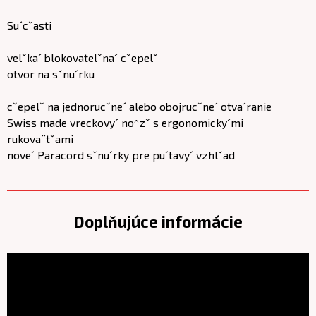
Su´cˇasti
velˇka´ blokovatelˇna´ cˇepelˇ
otvor na sˇnu´rku
cˇepelˇ na jednorucˇne´ alebo obojrucˇne´ otva´ranie
Swiss made vreckovy´ no^zˇ s ergonomicky´mi
rukova¨tˇami
nove´ Paracord sˇnu´rky pre pu´tavy´ vzhlˇad
Doplňujúce informácie