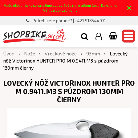
×
Vaše objednávky sa snažíme vybaviť v čo najkratšom čase. Ďakujeme
Vám za porozumenie.
Potrebujete poradiť? | +421 918544071
Úvod
Nože
Vreckové nože
93mm
Lovecký
nôž Victorinox HUNTER PRO M 0.9411.M3 s púzdrom
130mm čierny
LOVECKÝ NÔŽ VICTORINOX HUNTER PRO
M 0.9411.M3 S PÚZDROM 130MM
ČIERNY