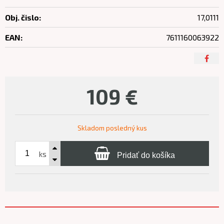
Obj. čislo:
17,0111
EAN:
7611160063922
109
€
Skladom posledný kus
ks
Pridať do košíka