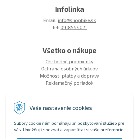
Infolinka
Email:
info@shopbike.sk
Tel:
0918544071
Všetko o nákupe
Obchodné podmienky
Ochrana osobných údajov
Možnosti platby a doprava
Reklamačný poriadok
Info
Vaše nastavenie cookies
Zákaznícky club
Montáž bicykla
Súbory cookie nám pomáhajú pri poskytovaní služieb pre
Aký bicykel kúpiť 26' | 27,5' | 29'
vás. Umožňujú spoznať a zapamätať si vaše preferencie.
Nákup na splátky