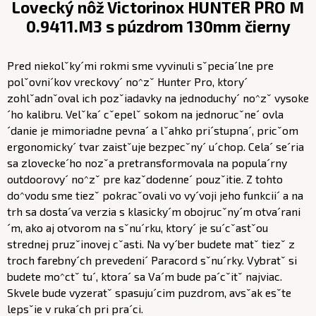
Lovecký nôž Victorinox HUNTER PRO M
0.9411.M3 s púzdrom 130mm čierny
Pred niekolˇky´mi rokmi sme vyvinuli sˇpecia´lne pre
polˇovni´kov vreckovy´ no^zˇ Hunter Pro, ktory´
zohlˇadnˇoval ich pozˇiadavky na jednoduchy´ no^zˇ vysoke
´ho kalibru. Velˇka´ cˇepelˇ sokom na jednorucˇne´ ovla
´danie je mimoriadne pevna´ a lˇahko pri´stupna´, pricˇom
ergonomicky´ tvar zaistˇuje bezpecˇny´ u´chop. Cela´ se´ria
sa zlovecke´ho nozˇa pretransformovala na popula´rny
outdoorovy´ no^zˇ pre kazˇdodenne´ pouzˇitie. Z tohto
do^vodu sme tiezˇ pokracˇovali vo vy´voji jeho funkcii´ a na
trh sa dosta´va verzia s klasicky´m obojrucˇny´m otva´rani
´m, ako aj otvorom na sˇnu´rku, ktory´ je su´cˇastˇou
strednej pruzˇinovej cˇasti. Na vy´ber budete matˇ tiezˇ z
troch farebny´ch prevedeni´ Paracord sˇnu´rky. Vybratˇ si
budete mo^ctˇ tu´, ktora´ sa Va´m bude pa´cˇitˇ najviac.
Skvele bude vyzeratˇ spasuju´cim puzdrom, avsˇak esˇte
lepsˇie v ruka´ch pri pra´ci.