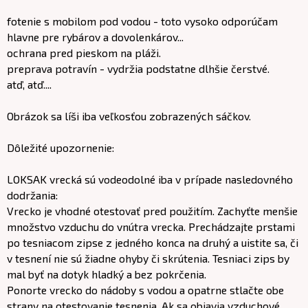
fotenie s mobilom pod vodou - toto vysoko odporúčam
hlavne pre rybárov a dovolenkárov...
ochrana pred pieskom na pláži.
preprava potravín - vydržia podstatne dlhšie čerstvé.
atď, atď....
Obrázok sa líši iba veľkosťou zobrazených sáčkov.
Dôležité upozornenie:
LOKSAK vrecká sú vodeodolné iba v prípade nasledovného
dodržania:
Vrecko je vhodné otestovať pred použitím. Zachyťte menšie
množstvo vzduchu do vnútra vrecka. Prechádzajte prstami
po tesniacom zipse z jedného konca na druhý a uistite sa, či
v tesnení nie sú žiadne ohyby či skrútenia. Tesniaci zips by
mal byť na dotyk hladký a bez pokrčenia.
Ponorte vrecko do nádoby s vodou a opatrne stlačte obe
strany na otestovanie tesnenia. Ak sa objavia vzduchové