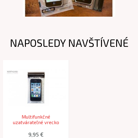
NAPOSLEDY NAVŠTÍVENÉ
Multifunkčné
uzatvárateľné vrecko
aLOKSAK pre IPHONE,
8,58x16,2 cm
9,95 €