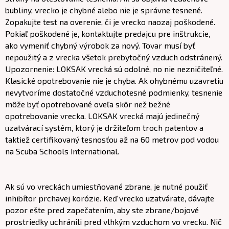
bubliny, vrecko je chybné alebo nie je správne tesnené.
Zopakujte test na overenie, či je vrecko naozaj poškodené.
Pokiaľ poškodené je, kontaktujte predajcu pre inštrukcie,
ako vymeniť chybný výrobok za nový. Tovar musí byť
nepoužitý a z vrecka všetok prebytočný vzduch odstránený.
Upozornenie: LOKSAK vrecká sú odolné, no nie nezničiteľné.
Klasické opotrebovanie nie je chyba. Ak ohybnému uzavretiu
nevytvoríme dostatočné vzduchotesné podmienky, tesnenie
môže byť opotrebované oveľa skôr než bežné
opotrebovanie vrecka. LOKSAK vrecká majú jedinečný
uzatvárací systém, ktorý je držiteľom troch patentov a
taktiež certifikovaný tesnosťou až na 60 metrov pod vodou
na Scuba Schools International.
Ak sú vo vreckách umiestňované zbrane, je nutné použiť
inhibítor prchavej korózie. Keď vrecko uzatvárate, dávajte
pozor ešte pred zapečatením, aby ste zbrane/bojové
prostriedky uchránili pred vlhkým vzduchom vo vrecku. Nič