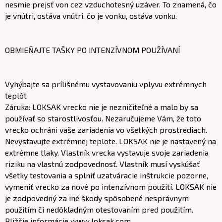
nesmie prejsť von cez vzduchotesný uzáver. To znamená, čo
je vnútri, ostáva vnútri, čo je vonku, ostáva vonku.
OBMIEŇAJTE TAŠKY PO INTENZÍVNOM POUŽÍVANÍ
Vyhýbajte sa prílišnému vystavovaniu vplyvu extrémnych
teplôt
Záruka: LOKSAK vrecko nie je nezničiteľné a malo by sa
používať so starostlivosťou. Nezaručujeme Vám, že toto
vrecko ochráni vaše zariadenia vo všetkých prostrediach.
Nevystavujte extrémnej teplote. LOKSAK nie je nastavený na
extrémne tlaky. Vlastník vrecka vystavuje svoje zariadenia
riziku na vlastnú zodpovednosť. Vlastník musí vyskúšať
všetky testovania a splniť uzatváracie inštrukcie pozorne,
vymeniť vrecko za nové po intenzívnom použití. LOKSAK nie
je zodpovedný za iné škody spôsobené nesprávnym
použitím či nedôkladným otestovaním pred použitím.
Bližšie informácie www.loksak.com