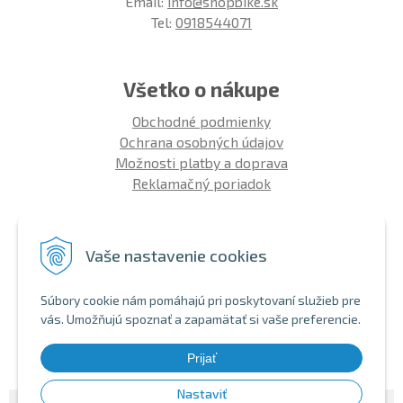
Email:
info@shopbike.sk
Tel:
0918544071
Všetko o nákupe
Obchodné podmienky
Ochrana osobných údajov
Možnosti platby a doprava
Reklamačný poriadok
Info
Vaše nastavenie cookies
Zákaznícky club
Montáž bicykla
Súbory cookie nám pomáhajú pri poskytovaní služieb pre
Aký bicykel kúpiť 26' | 27,5' | 29'
vás. Umožňujú spoznať a zapamätať si vaše preferencie.
Nákup na splátky
Bezhotovostná platba
Prijať
Nastaviť