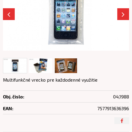
Multifunkčné vrecko pre každodenné využitie
Obj. čislo:
04,1988
EAN:
7577913636396