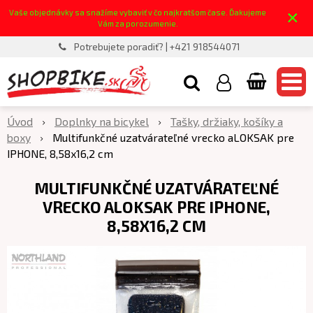
×
Vaše objednávky sa snažíme vybaviť v čo najkratšom čase. Ďakujeme
Vám za porozumenie.
Potrebujete poradiť? | +421 918544071
Úvod
Doplnky na bicykel
Tašky, držiaky, košíky a
boxy
Multifunkčné uzatvárateľné vrecko aLOKSAK pre
IPHONE, 8,58x16,2 cm
MULTIFUNKČNÉ UZATVÁRATEĽNÉ
VRECKO ALOKSAK PRE IPHONE,
8,58X16,2 CM