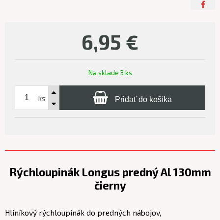
6,95
€
Na sklade 3 ks
ks
Pridať do košíka
Rýchloupinák Longus predný Al 130mm
čierny
Hliníkový rýchloupinák do predných nábojov,