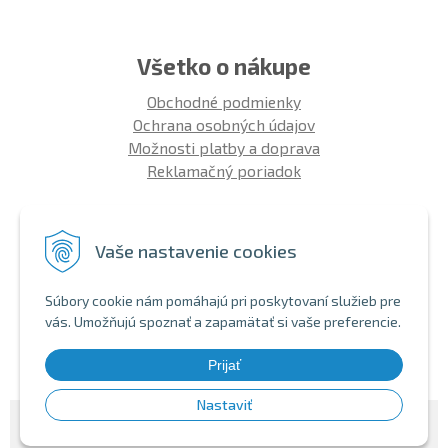
Všetko o nákupe
Obchodné podmienky
Ochrana osobných údajov
Možnosti platby a doprava
Reklamačný poriadok
Info
Vaše nastavenie cookies
Zákaznícky club
Montáž bicykla
Súbory cookie nám pomáhajú pri poskytovaní služieb pre
Aký bicykel kúpiť 26' | 27,5' | 29'
vás. Umožňujú spoznať a zapamätať si vaše preferencie.
Nákup na splátky
Bezhotovostná platba
Prijať
Nastaviť
© 2026 SHOPBIKE •
NextShop
&
e-shop Pohoda Connector
by
NextCom s.r.o.