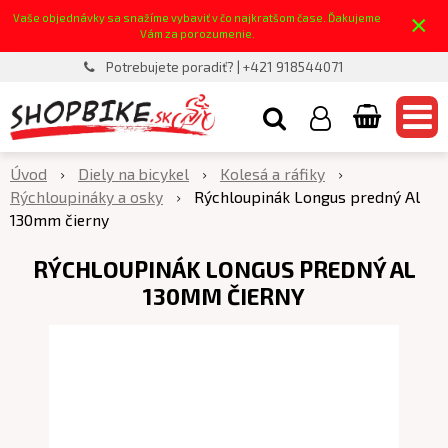
×
Vaše objednávky sa snažíme vybaviť v čo najkratšom čase. Ďakujeme
Vám za porozumenie.
Potrebujete poradiť? | +421 918544071
Úvod
Diely na bicykel
Kolesá a ráfiky
Rýchloupináky a osky
Rýchloupinák Longus predný Al
130mm čierny
RÝCHLOUPINÁK LONGUS PREDNÝ AL
130MM ČIERNY