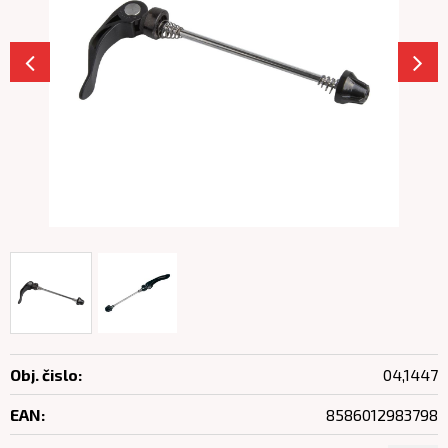
Obj. čislo:
04,1447
EAN:
8586012983798