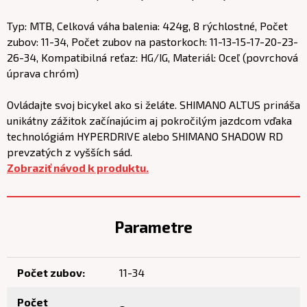
Typ: MTB, Celková váha balenia: 424g, 8 rýchlostné, Počet
zubov: 11-34, Počet zubov na pastorkoch: 11-13-15-17-20-23-
26-34, Kompatibilná reťaz: HG/IG, Materiál: Oceľ (povrchová
úprava chróm)
Ovládajte svoj bicykel ako si želáte. SHIMANO ALTUS prináša
unikátny zážitok začínajúcim aj pokročilým jazdcom vďaka
technológiám HYPERDRIVE alebo SHIMANO SHADOW RD
prevzatých z vyšších sád.
Zobraziť návod k produktu.
Parametre
Počet zubov:
11-34
Počet