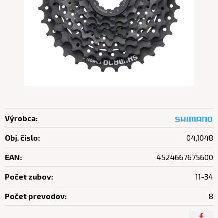
Výrobca:
Obj. čislo:
04,1048
EAN:
4524667675600
Počet zubov:
11-34
Počet prevodov:
8