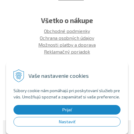
Všetko o nákupe
Obchodné podmienky
Ochrana osobných údajov
Možnosti platby a doprava
Reklamačný poriadok
Info
Vaše nastavenie cookies
Zákaznícky club
Montáž bicykla
Súbory cookie nám pomáhajú pri poskytovaní služieb pre
Aký bicykel kúpiť 26' | 27,5' | 29'
vás. Umožňujú spoznať a zapamätať si vaše preferencie.
Nákup na splátky
Bezhotovostná platba
Prijať
Nastaviť
© 2026 SHOPBIKE •
NextShop
&
e-shop Pohoda Connector
by
NextCom s.r.o.