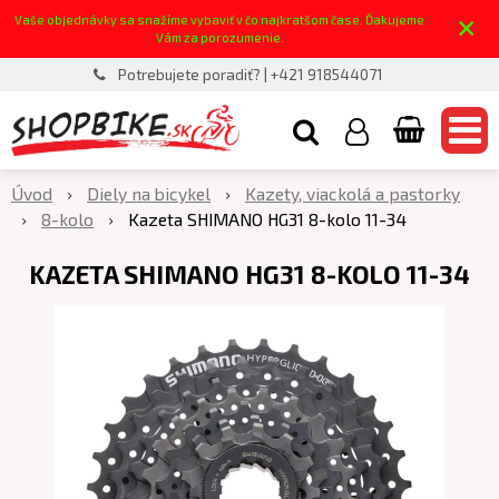
×
Vaše objednávky sa snažíme vybaviť v čo najkratšom čase. Ďakujeme
Vám za porozumenie.
Potrebujete poradiť? | +421 918544071
Úvod
Diely na bicykel
Kazety, viackolá a pastorky
8-kolo
Kazeta SHIMANO HG31 8-kolo 11-34
KAZETA SHIMANO HG31 8-KOLO 11-34