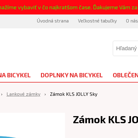
nažíme vybaviť v čo najkratšom čase. Ďakujeme Vám za
Úvodná strana
Veľkostné tabuľky
O nás
NA BICYKEL
DOPLNKY NA BICYKEL
OBLEČEN
Lankové zámky
Zámok KLS JOLLY Sky
Zámok KLS JO