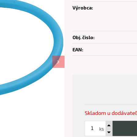
Výrobca:
Obj. čislo:
EAN:
Skladom u dodávate
ks