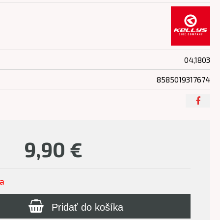
04,1803
8585019317674
9,90
€
ľa
Pridať do košíka