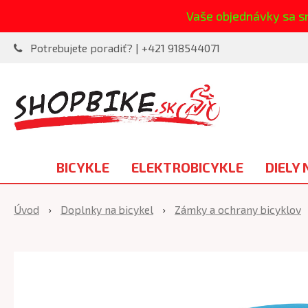
Vaše objednávky sa s
Potrebujete poradiť? | +421 918544071
BICYKLE
ELEKTROBICYKLE
DIELY 
Úvod
Doplnky na bicykel
Zámky a ochrany bicyklov