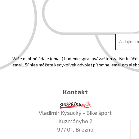
Vaše osobné údaje (email) budeme spracovávať len za týmto účelo
email. Súhlas môžete kedykoľvek odvolať písomne, emailom alebo
Kontakt
Vladimír Kysucký - Bike šport
Kuzmányho 2
977 01, Brezno