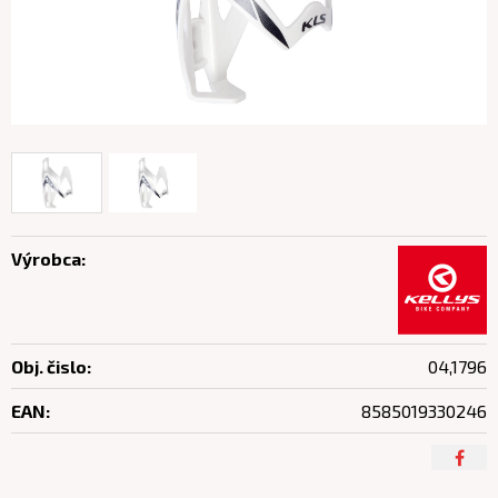
Výrobca:
Obj. čislo:
04,1796
EAN:
8585019330246