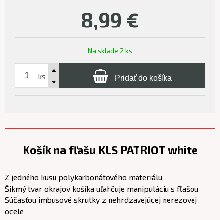
8,99
€
Na sklade 2 ks
ks
Pridať do košíka
Košík na fľašu KLS PATRIOT white
Z jedného kusu polykarbonátového materiálu
Šikmý tvar okrajov košíka uľahčuje manipuláciu s fľašou
Súčasťou imbusové skrutky z nehrdzavejúcej nerezovej
ocele