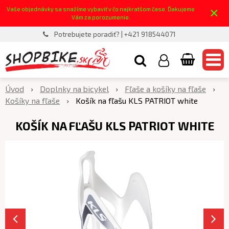
×
Vaše objednávky sa snažíme vybaviť v čo najkratšom čase. Ďakujeme
Vám za porozumenie.
Potrebujete poradiť? | +421 918544071
Úvod
Doplnky na bicykel
Fľaše a košíky na fľaše
Košíky na fľaše
Košík na fľašu KLS PATRIOT white
KOŠÍK NA FĽAŠU KLS PATRIOT WHITE