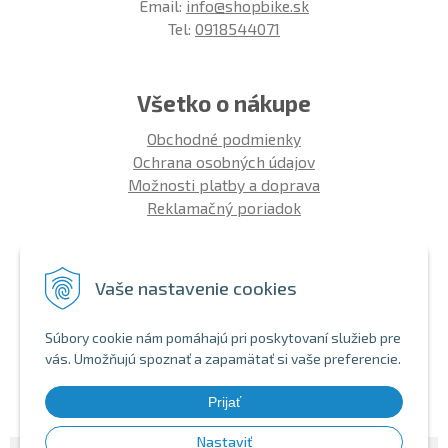
Email:
info@shopbike.sk
Tel:
0918544071
Všetko o nákupe
Obchodné podmienky
Ochrana osobných údajov
Možnosti platby a doprava
Reklamačný poriadok
Info
Vaše nastavenie cookies
Zákaznícky club
Montáž bicykla
Súbory cookie nám pomáhajú pri poskytovaní služieb pre
Aký bicykel kúpiť 26' | 27,5' | 29'
vás. Umožňujú spoznať a zapamätať si vaše preferencie.
Nákup na splátky
Bezhotovostná platba
Prijať
Nastaviť