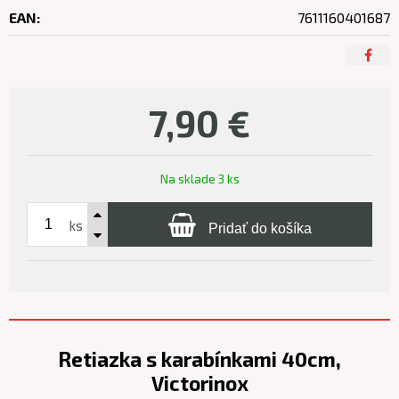
EAN:
7611160401687
7,90
€
Na sklade 3 ks
ks
Pridať do košíka
Retiazka s karabínkami 40cm,
Victorinox