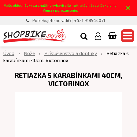
×
Vaše objednávky sa snažíme vybaviť v čo najkratšom čase. Ďakujeme
Vám za porozumenie.
Potrebujete poradiť? | +421 918544071
Úvod
Nože
Príslušenstvo a doplnky
Retiazka s
karabínkami 40cm, Victorinox
RETIAZKA S KARABÍNKAMI 40CM,
VICTORINOX