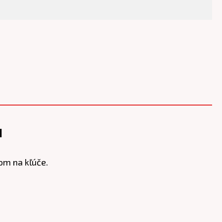
u
om na kľúče.