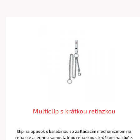
Multiclip s krátkou retiazkou
Klip na opasok s karabínou so zatláčacím mechanizmom na
retiazke a jednou samostatnou retiazkou s krúžkom na kľúče.