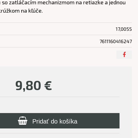
ou so zatláčacím mechanizmom na retiazke a jednou
krúžkom na kľúče.
17,0055
7611160416247
9,80
€
Pridať do košíka