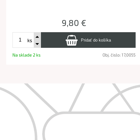
9,80 €
ks
Na sklade 2 ks
Obj. čislo:
17,0055