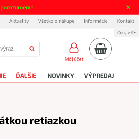
×
 porozumenie.
Aktuality
Všetko o nákupe
Informácie
Kontakt
Ceny v
€
Môj účet
IE
ĎALŠIE
NOVINKY
VÝPREDAJ
rátkou retiazkou