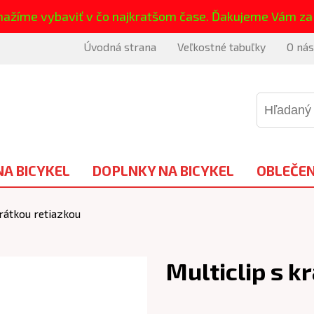
nažíme vybaviť v čo najkratšom čase. Ďakujeme Vám za
Úvodná strana
Veľkostné tabuľky
O nás
NA BICYKEL
DOPLNKY NA BICYKEL
OBLEČEN
krátkou retiazkou
Multiclip s k