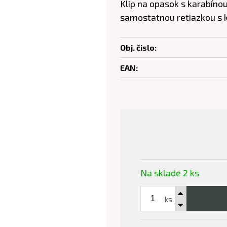
Klip na opasok s karabín
samostatnou retiazkou s 
Obj. čislo:
EAN:
Na sklade 2 ks
ks