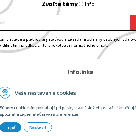
Zvoľte témy
info
m v súlade s platnou legislatívou a zásadami ochrany osobných údajov. 
 kliknutím na odkaz z ktoréhokoľvek informačného emailu.
Infolinka
Email:
info@shopbike.sk
Tel:
0918544071
Vaše nastavenie cookies
Súbory cookie nám pomáhajú pri poskytovaní služieb pre vás. Umožňuj
spoznať a zapamätať si vaše preferencie.
Nastaviť
Prijať