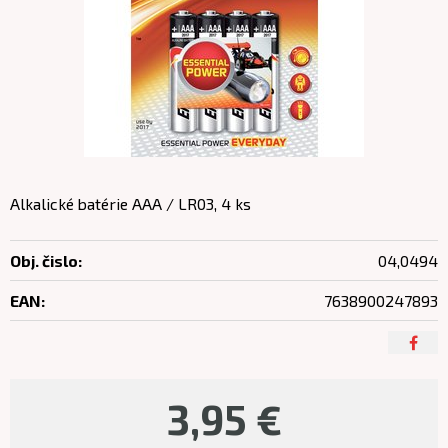
Alkalické batérie AAA / LR03, 4 ks
Obj. čislo:
04,0494
EAN:
7638900247893
3,95
€