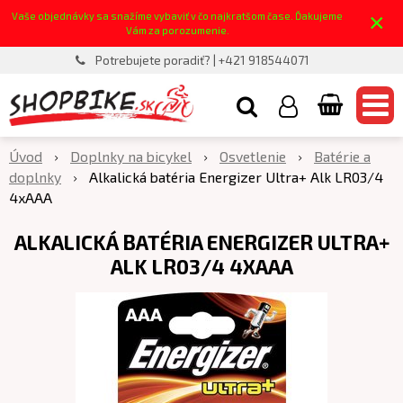
×
Vaše objednávky sa snažíme vybaviť v čo najkratšom čase. Ďakujeme
Vám za porozumenie.
Potrebujete poradiť? | +421 918544071
Úvod
Doplnky na bicykel
Osvetlenie
Batérie a
doplnky
Alkalická batéria Energizer Ultra+ Alk LR03/4
4xAAA
ALKALICKÁ BATÉRIA ENERGIZER ULTRA+
ALK LR03/4 4XAAA