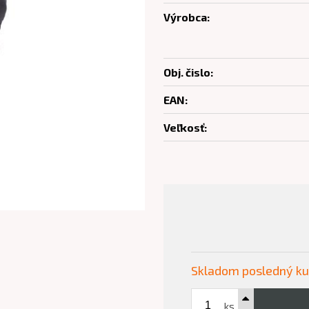
Výrobca:
Obj. čislo:
EAN:
Veľkosť:
Skladom posledný k
ks