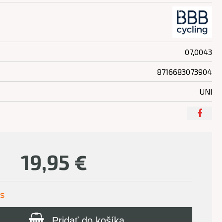
07,0043
8716683073904
UNI
19,95
€
us
Pridať do košíka