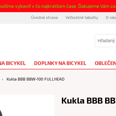
nažíme vybaviť v čo najkratšom čase. Ďakujeme Vám za
Úvodná strana
Veľkostné tabuľky
O nás
NA BICYKEL
DOPLNKY NA BICYKEL
OBLEČEN
Kukla BBB BBW-100 FULLHEAD
Kukla BBB B