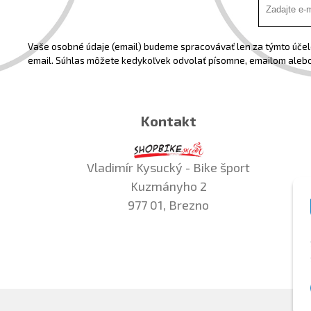
Vaše osobné údaje (email) budeme spracovávať len za týmto účelo
email. Súhlas môžete kedykoľvek odvolať písomne, emailom alebo
Kontakt
Vladimír Kysucký - Bike šport
Kuzmányho 2
977 01, Brezno
©