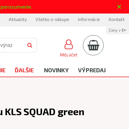
×
 porozumenie.
Aktuality
Všetko o nákupe
Informácie
Kontakt
Ceny v
€
Môj účet
IE
ĎALŠIE
NOVINKY
VÝPREDAJ
šu KLS SQUAD green