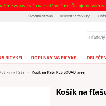
nažíme vybaviť v čo najkratšom čase. Ďakujeme Vám za
Úvodná strana
Veľkostné tabuľky
O nás
NA BICYKEL
DOPLNKY NA BICYKEL
OBLEČEN
Košíky na fľaše
Košík na fľašu KLS SQUAD green
Košík na fľa