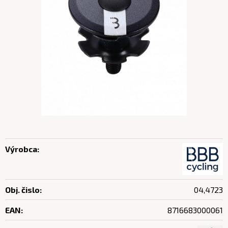
Výrobca:
Obj. čislo:
04,4723
EAN:
8716683000061