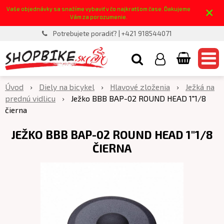
×
Vaše objednávky sa snažíme vybaviť v čo najkratšom čase. Ďakujeme
Vám za porozumenie.
Potrebujete poradiť? | +421 918544071
Úvod
Diely na bicykel
Hlavové zloženia
Ježká na
prednú vidlicu
Ježko BBB BAP-02 ROUND HEAD 1"1/8
čierna
JEŽKO BBB BAP-02 ROUND HEAD 1"1/8
ČIERNA