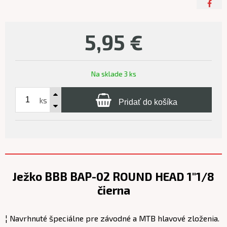
5,95
€
Na sklade 3 ks
ks
Pridať do košíka
Ježko BBB BAP-02 ROUND HEAD 1"1/8
čierna
¦ Navrhnuté špeciálne pre závodné a MTB hlavové zloženia.