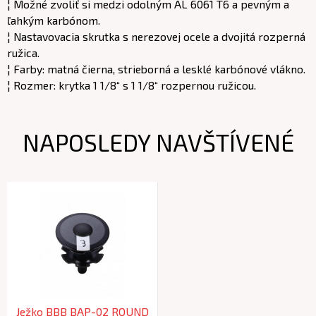
¦ Možné zvoliť si medzi odolným AL 6061 T6 a pevným a
ľahkým karbónom.
¦ Nastavovacia skrutka s nerezovej ocele a dvojitá rozperná
ružica.
¦ Farby: matná čierna, strieborná a lesklé karbónové vlákno.
¦ Rozmer: krytka 1 1/8“ s 1 1/8“ rozpernou ružicou.
NAPOSLEDY NAVŠTÍVENÉ
Ježko BBB BAP-02 ROUND