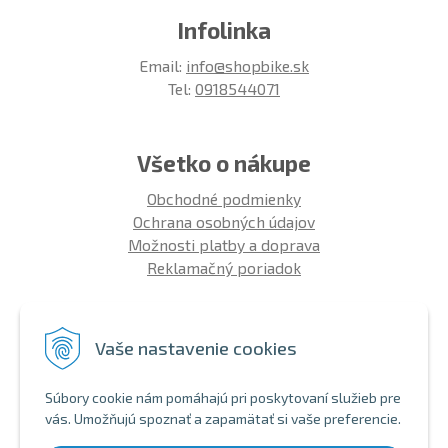
Infolinka
Email:
info@shopbike.sk
Tel:
0918544071
Všetko o nákupe
Obchodné podmienky
Ochrana osobných údajov
Možnosti platby a doprava
Reklamačný poriadok
Info
Vaše nastavenie cookies
Zákaznícky club
Montáž bicykla
Súbory cookie nám pomáhajú pri poskytovaní služieb pre
Aký bicykel kúpiť 26' | 27,5' | 29'
vás. Umožňujú spoznať a zapamätať si vaše preferencie.
Nákup na splátky