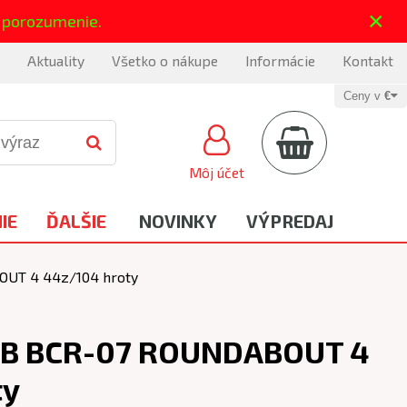
×
 porozumenie.
Aktuality
Všetko o nákupe
Informácie
Kontakt
Ceny v
€
Môj účet
IE
ĎALŠIE
NOVINKY
VÝPREDAJ
OUT 4 44z/104 hroty
BB BCR-07 ROUNDABOUT 4
ty