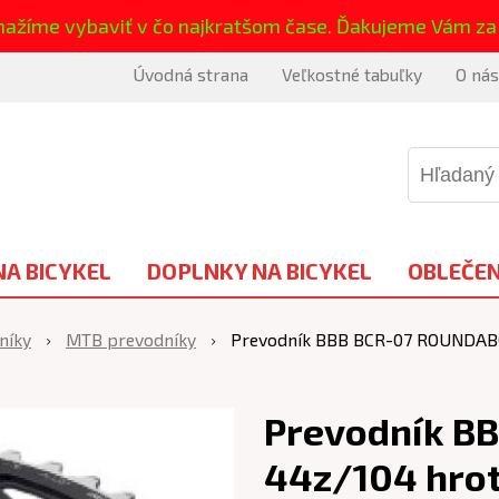
nažíme vybaviť v čo najkratšom čase. Ďakujeme Vám za
Úvodná strana
Veľkostné tabuľky
O nás
NA BICYKEL
DOPLNKY NA BICYKEL
OBLEČEN
níky
MTB prevodníky
Prevodník BBB BCR-07 ROUNDAB
Prevodník B
44z/104 hro