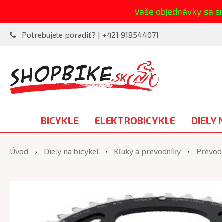
Vaše objednávky sa s
Potrebujete poradiť? | +421 918544071
BICYKLE
ELEKTROBICYKLE
DIELY 
Úvod
Diely na bicykel
Kľuky a prevodníky
Prevod