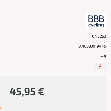
04,3263
8716683019445
44
45,95
€
us