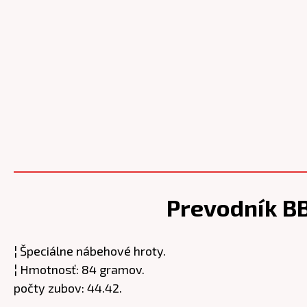
Prevodník B
¦ Špeciálne nábehové hroty.
¦ Hmotnosť: 84 gramov.
počty zubov: 44.42.