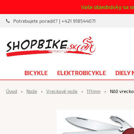
Vaše objednávky sa s
Potrebujete poradiť? | +421 918544071
BICYKLE
ELEKTROBICYKLE
DIELY 
Úvod
Nože
Vreckové nože
111mm
Nôž vrecko