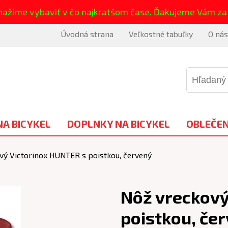
nažíme vybaviť v čo najkratšom čase. Ďakujeme Vám za
Úvodná strana
Veľkostné tabuľky
O nás
NA BICYKEL
DOPLNKY NA BICYKEL
OBLEČEN
vý Victorinox HUNTER s poistkou, červený
Nôž vreckový
poistkou, če