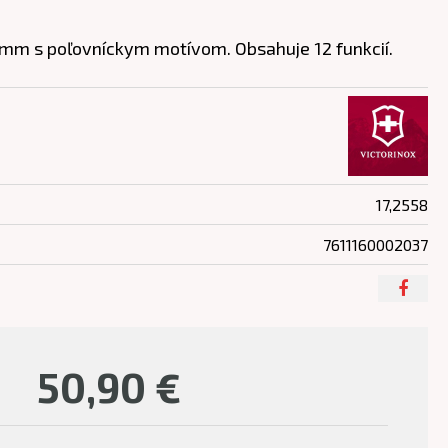
 mm s poľovníckym motívom. Obsahuje 12 funkcií.
17,2558
7611160002037
50,90
€