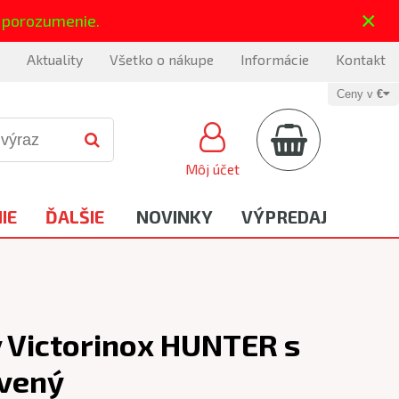
×
 porozumenie.
Aktuality
Všetko o nákupe
Informácie
Kontakt
Ceny v
€
Môj účet
IE
ĎALŠIE
NOVINKY
VÝPREDAJ
 Victorinox HUNTER s
rvený