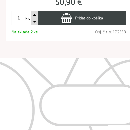
50,90 €
ks
Na sklade 2 ks
Obj. čislo:
17,2558