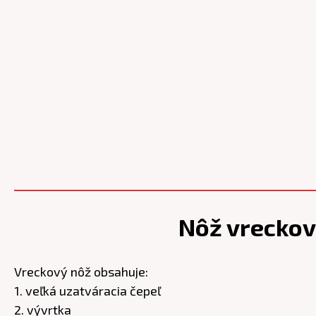
Nôž vreckov
Vreckový nôž obsahuje:
1. veľká uzatváracia čepeľ
2. vývrtka