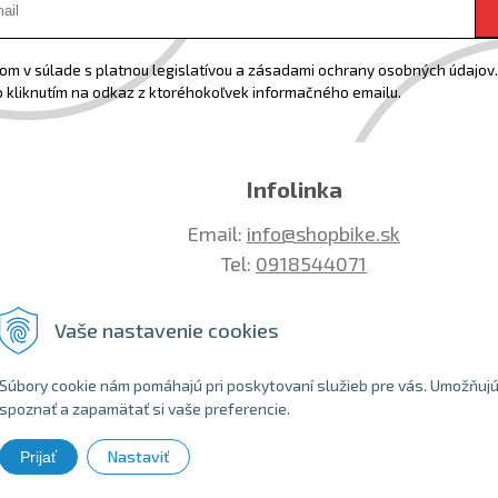
m v súlade s platnou legislatívou a zásadami ochrany osobných údajov. 
 kliknutím na odkaz z ktoréhokoľvek informačného emailu.
Infolinka
Email:
info@shopbike.sk
Tel:
0918544071
Vaše nastavenie cookies
Súbory cookie nám pomáhajú pri poskytovaní služieb pre vás. Umožňuj
spoznať a zapamätať si vaše preferencie.
Nastaviť
Prijať
 2026 SHOPBIKE •
NextShop
&
e-shop Pohoda Connector
by
NextCom s.r.