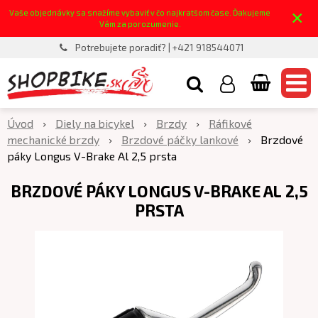
×
Vaše objednávky sa snažíme vybaviť v čo najkratšom čase. Ďakujeme
Vám za porozumenie.
Potrebujete poradiť? | +421 918544071
Úvod
Diely na bicykel
Brzdy
Ráfikové
mechanické brzdy
Brzdové páčky lankové
Brzdové
páky Longus V-Brake Al 2,5 prsta
BRZDOVÉ PÁKY LONGUS V-BRAKE AL 2,5
PRSTA