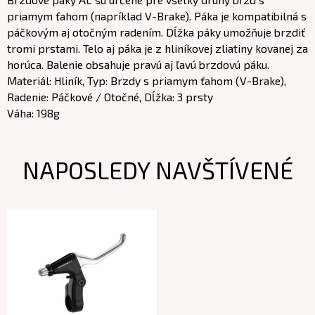
priamym ťahom (napríklad V-Brake). Páka je kompatibilná s
páčkovým aj otočným radením. Dĺžka páky umožňuje brzdiť
tromi prstami. Telo aj páka je z hliníkovej zliatiny kovanej za
horúca. Balenie obsahuje pravú aj ľavú brzdovú páku.
Materiál: Hliník, Typ: Brzdy s priamym ťahom (V-Brake),
Radenie: Páčkové / Otočné, Dĺžka: 3 prsty
Váha: 198g
NAPOSLEDY NAVŠTÍVENÉ