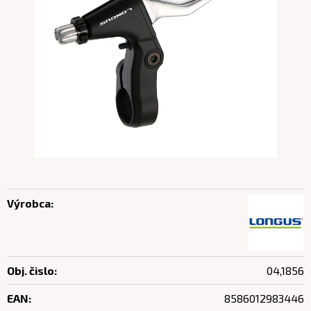
Výrobca:
Obj. čislo:
04,1856
EAN:
8586012983446