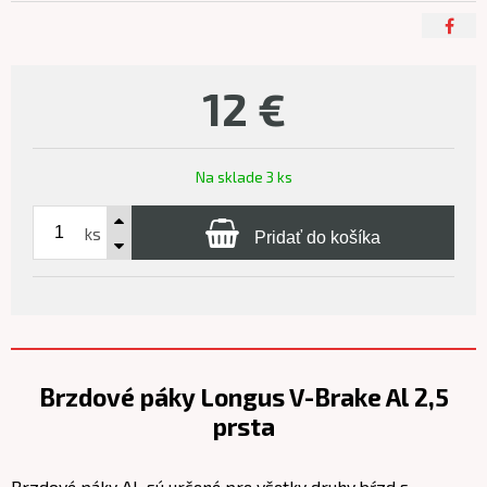
12
€
Na sklade 3 ks
ks
Pridať do košíka
Brzdové páky Longus V-Brake Al 2,5
prsta
Brzdové páky AL sú určené pre všetky druhy bŕzd s