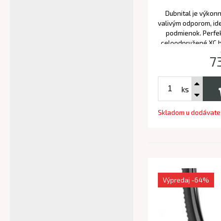
Dubnital je výkon
valivým odporom, id
podmienok. Perfek
celoodpružené XC b
mode
7
ks
Skladom u dodávate
Výpredaj
-64%