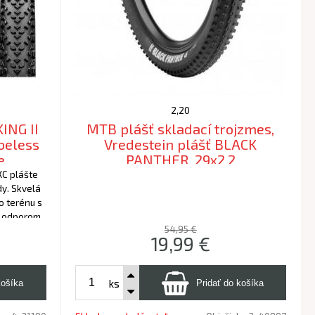
2,20
ING II
MTB plášť skladací trojzmes,
ubeless
Vredestein plášť BLACK
e
PANTHER, 29x2.2
XC plášte
y. Skvelá
o terénu s
m odporom.
54,95 €
19,99
€
ks