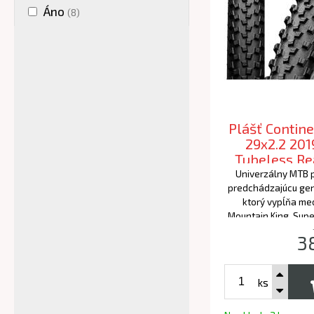
Áno
(8)
Plášť Contine
29x2.2 201
Tubeless R
Univerzálny MTB p
predchádzajúcu gen
ktorý vypĺňa me
Mountain King. Supe
priľnavý plášť
3
Performance s
ks