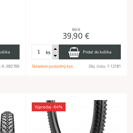
60 €
39,90
€
ks
o:
6-380786
Skladom posledný kus
Obj. čislo:
7-12181
Výpredaj
-64%