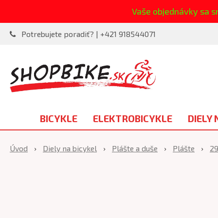
Vaše objednávky sa s
Potrebujete poradiť? | +421 918544071
BICYKLE
ELEKTROBICYKLE
DIELY 
Úvod
Diely na bicykel
Plášte a duše
Plášte
29