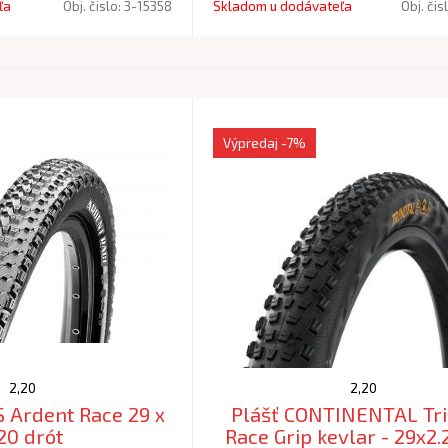
ľa
Obj. čislo:
3-15358
Skladom u dodávateľa
Obj. čis
Výpredaj
-7%
2,20
2,20
 Ardent Race 29 x
Plášť CONTINENTAL Tri
20 drót
Race Grip kevlar - 29x2.