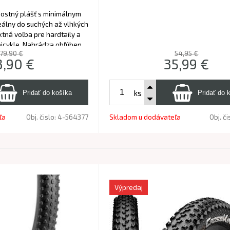
nostný plášť s minimálnym
eálny do suchých až vlhkých
tná voľba pre hardtaily a
icykle. Nahrádza obľúbený
79,90 €
54,95 €
l Race King.
3,90
€
35,99
€
ks
ľa
Obj. čislo:
4-564377
Skladom u dodávateľa
Obj. či
Výpredaj