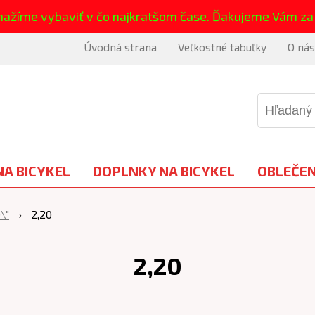
nažíme vybaviť v čo najkratšom čase. Ďakujeme Vám za
Úvodná strana
Veľkostné tabuľky
O nás
NA BICYKEL
DOPLNKY NA BICYKEL
OBLEČEN
\"
2,20
2,20