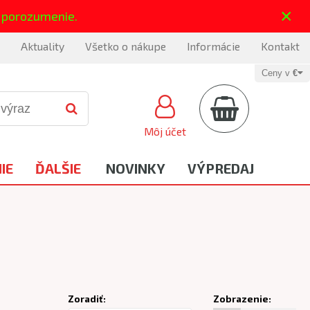
×
 porozumenie.
Aktuality
Všetko o nákupe
Informácie
Kontakt
Ceny v
€
Môj účet
IE
ĎALŠIE
NOVINKY
VÝPREDAJ
Zoradiť:
Zobrazenie: