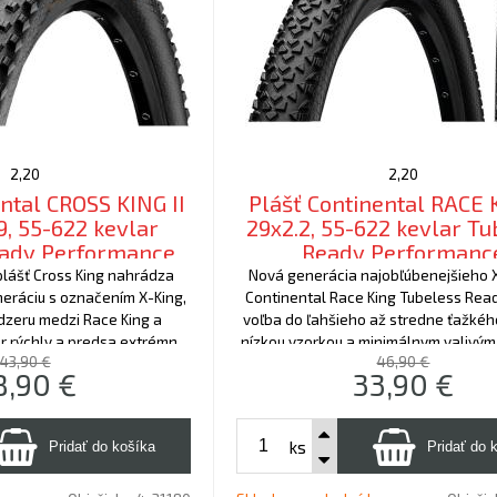
2,20
2,20
ntal CROSS KING II
Plášť Continental RACE K
9, 55-622 kevlar
29x2.2, 55-622 kevlar T
eady Performance
Ready Performanc
lášť Cross King nahrádza
Nová generácia najobľúbenejšieho 
eráciu s označením X-King,
Continental Race King Tubeless Read
dzeru medzi Race King a
voľba do ľahšieho až stredne ťažkéh
r rýchly a predsa extrémne
nízkou vzorkou a minimálnym valivý
43,90 €
46,90 €
. Kevlarové prevedenie
8,90
€
33,90
€
 novou technológiou.
ks